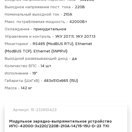
Выходное напряжение пост. тока -
220В
Номинальный выходной ток -
210А
Макс. потребляемая мощность -
42000Вт
Охлаждение -
принудительное
Управление и контроль -
УКУ 207.11, УКУ 207.13
Мониторинг -
RS485 (ModBUS RTU), Ethernet
(ModBUS TCP), Ethernet (SNMPv1)
Выходной развязывающий диод -
да
Количество БПС -
14 шт
Исполнение -
19"
Габариты (ШхГхВ) -
483х510х665 (15U)
Масса -
142 кг
Артикул:
15-232651423
Модульное зарядно-выпрямительное устройство
ИПС-42000-3х220/220В-210А-14/15-15U-D-23 TKI