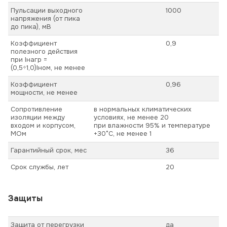
Пульсации выходного
1000
напряжения (от пика
до пика), мВ
Коэффициент
0,9
полезного действия
при Iнагр =
(0,5÷1,0)Iном, не менее
Коэффициент
0,96
мощности, не менее
Сопротивление
в нормальных климатических
изоляции между
условиях, не менее 20
входом и корпусом,
при влажности 95% и температуре
МОм
+30°С, не менее 1
Гарантийный срок, мес
36
Срок службы, лет
20
Защиты
Защита от перегрузки
да