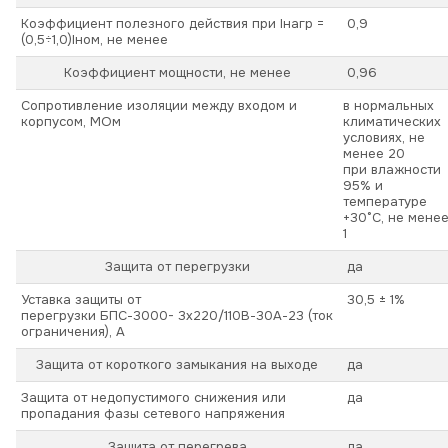
Коэффициент полезного действия при Iнагр =
0,9
(0,5÷1,0)Iном, не менее
Коэффициент мощности, не менее
0,96
Сопротивление изоляции между входом и
в нормальных
корпусом, МОм
климатических
условиях, не
менее 20
при влажности
95% и
температуре
+30°С, не мене
1
Защита от перегрузки
да
Уставка защиты от
30,5 ± 1%
перегрузки
БПС-3000-
3х
220/110В-30А-23
(ток
ограничения), А
Защита от короткого замыкания на выходе
да
Защита от недопустимого снижения или
да
пропадания фазы сетевого напряжения
Защита от перегрева
да