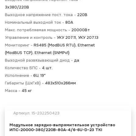
3х380/220В
Выходное напряжение пост. тока -
220В
Номинальный выходной ток -
80А
Макс. потребляемая мощность -
20000Вт
Управление и контроль -
УКУ 207.11, УКУ 207.13
Мониторинг -
RS485 (ModBUS RTU), Ethernet
(ModBUS TCP), Ethernet (SNMPv1)
Выходной развязывающий диод -
да
Количество БПС -
4 шт.
Исполнение -
6U, 19"
Габариты (ШхГхВ) -
483х510х266мм
Масса -
45 кг
Артикул:
15-232250423
Модульное зарядно-выпрямительное устройство
ИПС-20000-380/220В-80А-4/6-6U-D-23 TKI