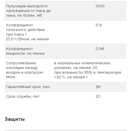
Пульсации выходного
1000
напряжения от пика до
пика, не более, мВ
Коэффициент
0,9
полезного действия
при Iнагр =
(0,5÷1,0)Iном, не менее
Коэффициент
0,96
мощности, не менее
Сопротивление
в нормальных климатических
изоляции между
условиях, не менее 20
входом и корпусом,
при влажности 95% и температуре
МОм
+30°С, не менее 1
Гарантийный срок, мес
36
Срок службы, лет
20
Защиты