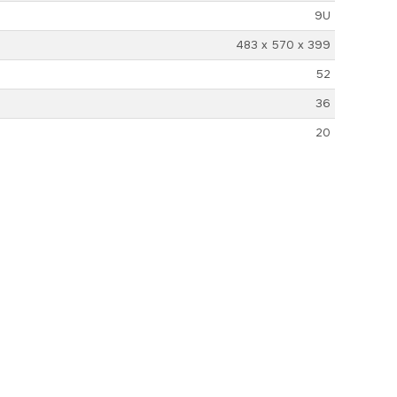
9U
483 х 570 х 399
52
36
20