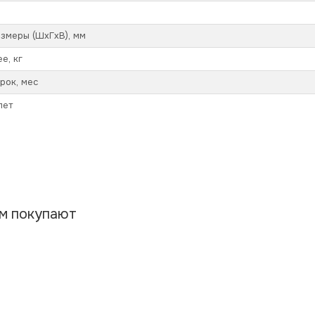
змеры (ШхГхВ), мм
е, кг
рок, мес
лет
ом покупают