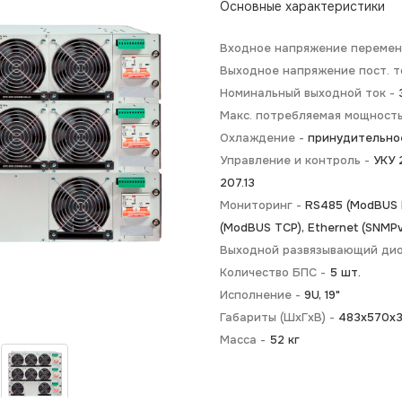
Основные характеристики
Входное напряжение перемен.
Выходное напряжение пост. т
Номинальный выходной ток -
Макс. потребляемая мощност
Охлаждение -
принудительно
Управление и контроль -
УКУ 2
207.13
Мониторинг -
RS485 (ModBUS R
(ModBUS TCP), Ethernet (SNMPv
Выходной развязывающий ди
Количество БПС -
5 шт.
Исполнение -
9U, 19"
Габариты (ШхГхВ) -
483х570х
Масса -
52 кг