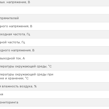
ых. напряжение, В
ыпрямителей
дного напряжения, В
ходная частота, Гц
ной частоты, Гц
одного напряжения, В
ыходной ток, А
пературы окружающей среды, °С
пературы окружающей среды при
ке и хранении, °С
 влажность воздуха, %
ия
ониторинга