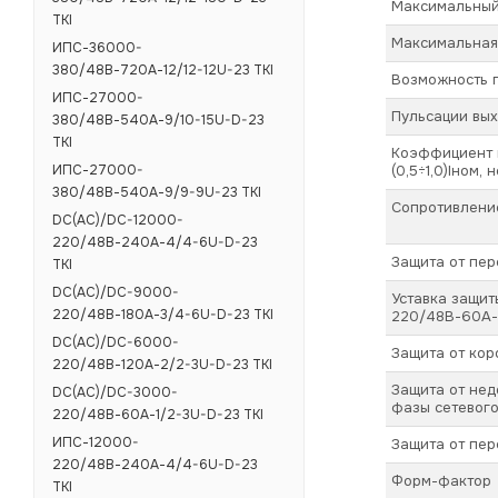
Максимальный 
ТКI
Максимальная 
ИПС-36000-
380/48В-720А-12/12-12U-23 ТКI
Возможность 
ИПС-27000-
Пульсации вых
380/48В-540А-9/10-15U-D-23
ТКI
Коэффициент п
ИПС-27000-
(0,5÷1,0)Iном, 
380/48В-540А-9/9-9U-23 ТКI
Сопротивлени
DC(AC)/DC-12000-
220/48В-240А-4/4-6U-D-23
Защита от пер
TKI
DC(AC)/DC-9000-
Уставка защит
220/48В-180А-3/4-6U-D-23 TKI
220/48В-60А-2
DC(AC)/DC-6000-
Защита от кор
220/48В-120А-2/2-3U-D-23 TKI
Защита от не
DC(AC)/DC-3000-
фазы сетевог
220/48В-60А-1/2-3U-D-23 TKI
ИПС-12000-
Защита от пер
220/48В-240А-4/4-6U-D-23
Форм-фактор
ТКI