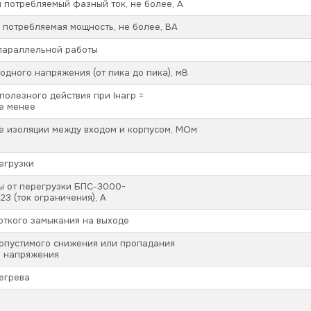
потребляемый фазный ток, не более, А
потребляемая мощность, не более, ВА
параллельной работы
одного напряжения (от пика до пика), мВ
олезного действия при Iнагр =
не менее
е изоляции между входом и корпусом, МОм
егрузки
ы от перегрузки БПС-3000-
3 (ток ограничения), А
откого замыкания на выходе
допустимого снижения или пропадания
о напряжения
егрева