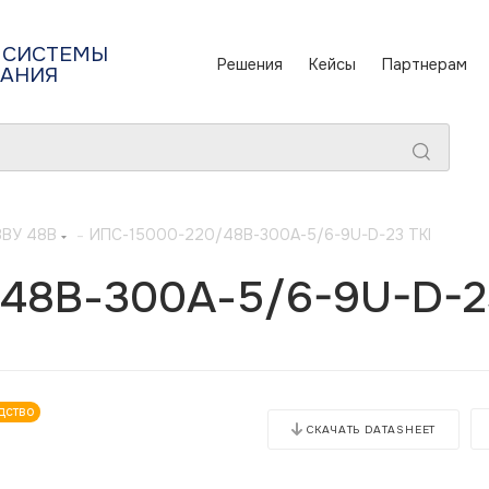
 СИСТЕМЫ
Решения
Кейсы
Партнерам
ТАНИЯ
ЗВУ 48В
-
ИПС-15000-220/48В-300А-5/6-9U-D-23 ТКI
48В-300А-5/6-9U-D-2
дство
СКАЧАТЬ DATASHEET