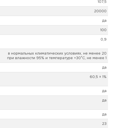
107,5
20000
да
100
0,9
в нормальных климатических условиях, не менее 20
при влажности 95% и температуре +30°С, не менее 1
да
60,5 ± 1%
да
да
да
23