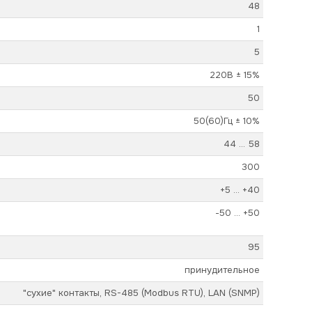
48
1
5
220В ± 15%
50
50(60)Гц ± 10%
44 ... 58
300
+5 ... +40
-50 ... +50
95
принудительное
"сухие" контакты, RS-485 (Modbus RTU), LAN (SNMP)