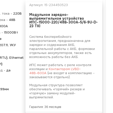
Артикул:
15-234450523
 тока -
220В
Модульное зарядно-
выпрямительное устройство
ока -
48В
ИПС-15000-220/48В-300А-5/6-9U-D-
300А
23 ТКI
ь -
15000Вт
Система бесперебойного
е
электропитания, предназначена для
зарядки и содержания АКБ,
07.11, УКУ
параллельной работы с АКБ, формовки
отдельных аккумуляторов, также есть
возможность работы без АКБ.
TU), Ethernet
1)
ИПС может работать с реле контроля
изоляции и
Контактором LVBD-
од -
да
48В-600А
(не входят в комплектацию -
заказываются отдельно).
Модульная структура позволяет
399мм
обеспечивать «горячий» резерв и
«горячую» замену модулей-
выпрямителей.
Гарантия: 36 месяцев