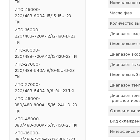
ТКI
Номинальное в
ИПС-45000-
Число фаз
220/48В-900А-15/15-15U-23
ТКI
Количество в
ИПС-36000-
Диапазон вхо
220/48В-720А-12/12-18U-D-23
ТКI
Номинальная в
ИПС-36000-
Диапазон вход
220/48В-720А-12/12-12U-23 ТКI
ИПС-27000-
Диапазон вых
220/48В-540А-9/10-15U-D-23
Номинальный в
ТКI
ИПС-27000-
Диапазон тем
220/48В-540А-9/9-9U-23 ТКI
Диапазон тем
ИПС-45000-
транспортиров
380/48В-900А-15/16-24U-D-23
Относительная
ТКI
ИПС-45000-
Вид охлажден
380/48В-900А-15/15-15U-23 ТКI
Интерфейсы м
ИПС-36000-
380/48В-720А-12/12-18U-D-23