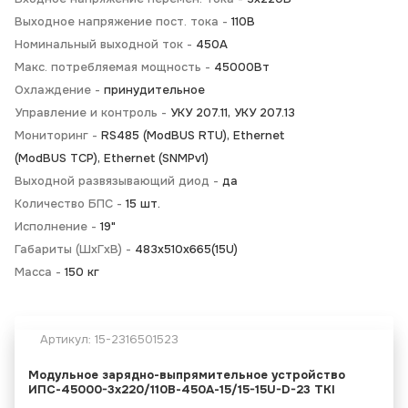
Выходное напряжение пост. тока -
110В
Номинальный выходной ток -
450А
Макс. потребляемая мощность -
45000Вт
Охлаждение -
принудительное
Управление и контроль -
УКУ 207.11, УКУ 207.13
Мониторинг -
RS485 (ModBUS RTU), Ethernet
(ModBUS TCP), Ethernet (SNMPv1)
Выходной развязывающий диод -
да
Количество БПС -
15 шт.
Исполнение -
19"
Габариты (ШхГхВ) -
483х510х665(15U)
Масса -
150 кг
Артикул:
15-2316501523
Модульное зарядно-выпрямительное устройство
ИПС-45000-3х220/110В-450А-15/15-15U-D-23 TKI