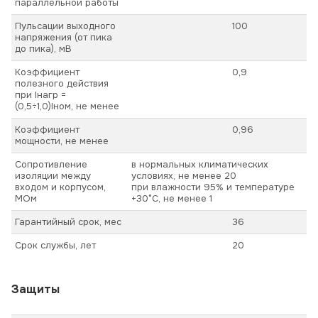
параллельной работы
Пульсации выходного
100
напряжения (от пика
до пика), мВ
Коэффициент
0,9
полезного действия
при Iнагр =
(0,5÷1,0)Iном, не менее
Коэффициент
0,96
мощности, не менее
Сопротивление
в нормальных климатических
изоляции между
условиях, не менее 20
входом и корпусом,
при влажности 95% и температуре
МОм
+30°С, не менее 1
Гарантийный срок, мес
36
Срок службы, лет
20
Защиты