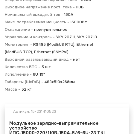
Выходное напряжение пост. тока -
110В
Номинальный выходной ток -
150А
Макс. потребляемая мощность -
15000Вт
Охлаждение -
принудительное
Управление и контроль -
УКУ 207.11, УКУ 207.13
Мониторинг -
RS485 (ModBUS RTU), Ethernet
(ModBUS TCP), Ethernet (SNMPv1)
Выходной развязывающий диод -
нет
Количество БПС -
5 шт.
Исполнение -
6U, 19"
Габариты (ШхГхВ) -
483х510х266мм
Масса -
52 кг
Артикул:
15-231410523
Модульное зарядно-выпрямительное
устройство
ИПС-15000-220/110В-150А-5/6-6U-23 TKI