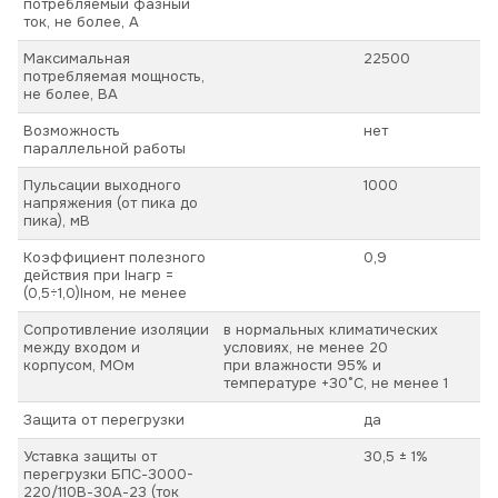
потребляемый фазный
ток, не более, А
Максимальная
22500
потребляемая мощность,
не более, ВА
Возможность
нет
параллельной работы
Пульсации выходного
1000
напряжения (от пика до
пика), мВ
Коэффициент полезного
0,9
действия при Iнагр =
(0,5÷1,0)Iном, не менее
Сопротивление изоляции
в нормальных климатических
между входом и
условиях, не менее 20
корпусом, МОм
при влажности 95% и
температуре +30°С, не менее 1
Защита от перегрузки
да
Уставка защиты от
30,5 ± 1%
перегрузки БПС-3000-
220/110В-30А-23 (ток