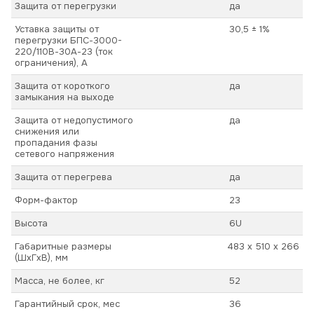
Защита от перегрузки
да
Уставка защиты от
30,5 ± 1%
перегрузки
БПС-3000-
220/110В-30А-23
(ток
ограничения), А
Защита от короткого
да
замыкания на выходе
Защита от недопустимого
да
снижения или
пропадания фазы
сетевого напряжения
Защита от перегрева
да
Форм-фактор
23
Высота
6U
Габаритные размеры
483 х 510 х 266
(ШхГхВ), мм
Масса, не более, кг
52
Гарантийный срок, мес
36