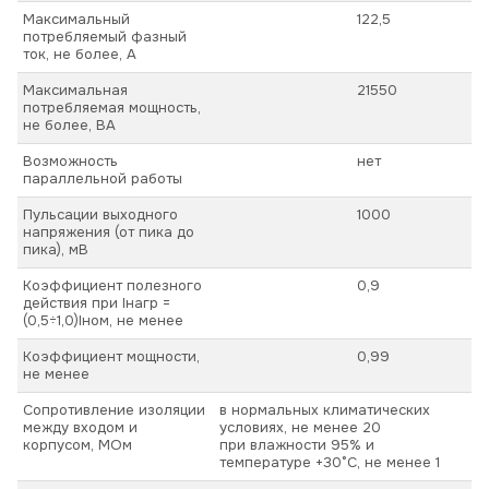
Максимальный
122,5
потребляемый фазный
ток, не более, А
Максимальная
21550
потребляемая мощность,
не более, ВА
Возможность
нет
параллельной работы
Пульсации выходного
1000
напряжения (от пика до
пика), мВ
Коэффициент полезного
0,9
действия при Iнагр =
(0,5÷1,0)Iном, не менее
Коэффициент мощности,
0,99
не менее
Сопротивление изоляции
в нормальных климатических
между входом и
условиях, не менее 20
корпусом, МОм
при влажности 95% и
температуре +30°С, не менее 1