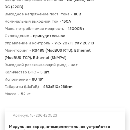
DC (220В)
Выходное напряжение пост. тока -
110В
Номинальный выходной ток -
150А
Макс. потребляемая мощность -
15000Вт
Охлаждение -
принудительное
Управление и контроль -
УКУ 207.11, УКУ 207.13
Мониторинг -
RS485 (ModBUS RTU), Ethernet
(ModBUS TCP), Ethernet (SNMPv1)
Выходной развязывающий диод -
нет
Количество БПС -
5 шт.
Исполнение -
6U, 19"
Габариты (ШхГхВ) -
483х510х266мм
Масса -
52 кг
Артикул:
15-236420523
Модульное зарядно-выпрямительное устройство