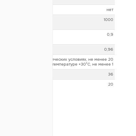
нет
1000
0,9
0,96
в нормальных климатических условиях, не менее 20
при влажности 95% и температуре +30°С, не менее 1
36
20
да
ичения), А
15,5 ± 1%