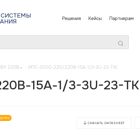
 СИСТЕМЫ
Решения
Кейсы
Партнерам
ТАНИЯ
ЗВУ 220В
-
ИПС-3000-220/220В-15А-1/3-3U-23-TKI
20В-15А-1/3-3U-23-TK
дство
СКАЧАТЬ DATASHEET