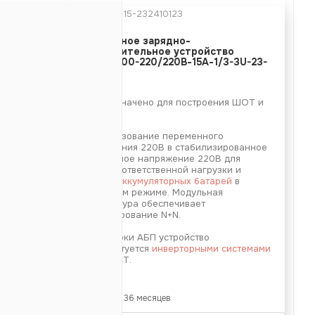
Артикул:
15-232410123
 тока -
220В
Модульное зарядно-
выпрямительное устройство
тока
220В
ИПС-3000-220/220В-15А-1/3-3U-23-
15А
TKI
ь -
3000Вт
Предназначено для построения ШОТ и
5 (ModBUS
СОПТ.
Ethernet
Преобразование переменного
напряжения 220В в стабилизированное
постоянное напряжение 220В для
485 (ModBus
питания ответственной нагрузки и
заряда
аккумуляторных батарей
в
буферном режиме. Модульная
од -
нет
архитектура обеспечивает
резервирование N+N.
Для сборки АБП устройство
33мм
комплектуется
инверторными системами
ФОРПОСТ.
Гарантия: 36 месяцев