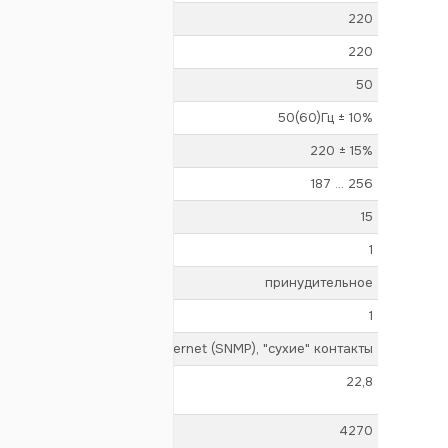
220
220
50
50(60)Гц ± 10%
220 ± 15%
187 ... 256
15
1
принудительное
1
RS-485 (Modbus), Ethernet (SNMP),
"сухие" контакты
22,8
4270