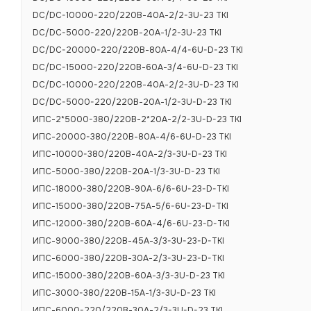
DC/DC-10000-220/220В-40А-2/2-3U-23 TKI
Возможность 
DC/DC-5000-220/220В-20А-1/2-3U-23 TKI
Пульсации вых
DC/DC-20000-220/220В-80А-4/4-6U-D-23 TKI
мВ
DC/DC-15000-220/220В-60А-3/4-6U-D-23 TKI
Коэффициент п
DC/DC-10000-220/220В-40А-2/2-3U-D-23 TKI
(0,5÷1,0)Iном, 
DC/DC-5000-220/220В-20А-1/2-3U-D-23 TKI
Коэффициент 
ИПС-2*5000-380/220В-2*20А-2/2-3U-D-23 TKI
Сопротивление
ИПС-20000-380/220В-80А-4/6-6U-D-23 TKI
МОм
ИПС-10000-380/220В-40А-2/3-3U-D-23 TKI
Гарантийный с
ИПС-5000-380/220В-20А-1/3-3U-D-23 TKI
ИПС-18000-380/220В-90А-6/6-6U-23-D-TKI
Срок службы, 
ИПС-15000-380/220В-75А-5/6-6U-23-D-TKI
ИПС-12000-380/220В-60А-4/6-6U-23-D-TKI
Защиты
ИПС-9000-380/220В-45А-3/3-3U-23-D-TKI
ИПС-6000-380/220В-30А-2/3-3U-23-D-TKI
Защита от пер
ИПС-15000-380/220В-60А-3/3-3U-D-23 ТКI
ИПС-3000-380/220В-15А-1/3-3U-D-23 ТКI
Уставка защит
ИПС-6000-220/220В-30А-2/3-3U-D-23 ТКI