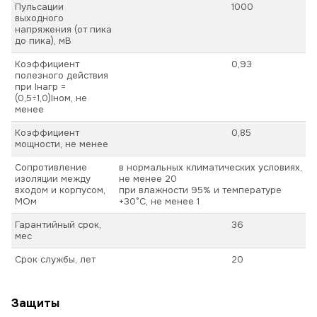
Пульсации
1000
выходного
напряжения (от пика
до пика), мВ
Коэффициент
0,93
полезного действия
при Iнагр =
(0,5÷1,0)Iном, не
менее
Коэффициент
0,85
мощности, не менее
Сопротивление
в нормальных климатических условиях,
изоляции между
не менее 20
входом и корпусом,
при влажности 95% и температуре
МОм
+30°С, не менее 1
Гарантийный срок,
36
мес
Срок службы, лет
20
Защиты