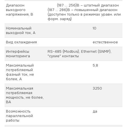
Диапазон
(187 ... 256)В – штатный диапазон
выходного
(187 ... 286)В – повышенный диапазон
напряжения, В
(доступен только в режимах уравн. или
форм. заряд)
Номинальный
10
выходной ток, А
Вид охлаждения
естественное
Интерфейсы
RS-485 (Modbus), Ethernet (SNMP),
мониторинга
"сухие" контакты
Максимальный
5,8
потребляемый
фазный ток, не
более, А
Максимальная
3250
потребляемая
мощность, не более,
ВА
Возможность
да
параллельной
работы