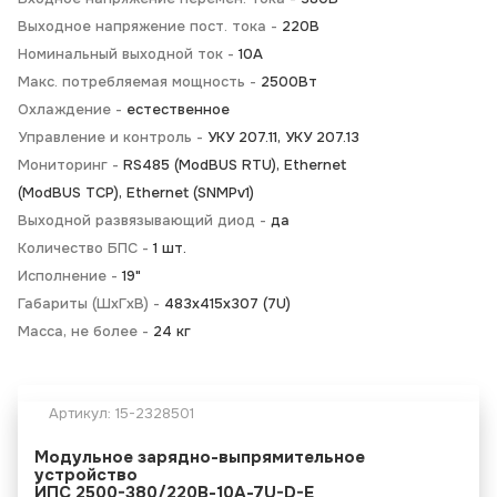
Выходное напряжение пост. тока -
220В
Номинальный выходной ток -
10А
Макс. потребляемая мощность -
2500Вт
Охлаждение -
естественное
Управление и контроль -
УКУ 207.11, УКУ 207.13
Мониторинг -
RS485 (ModBUS RTU), Ethernet
(ModBUS TCP), Ethernet (SNMPv1)
Выходной развязывающий диод -
да
Количество БПС -
1 шт.
Исполнение -
19"
Габариты (ШхГхВ) -
483x415x307 (7U)
Масса, не более -
24 кг
Артикул:
15-2328501
Модульное зарядно-выпрямительное
устройство
ИПС 2500-380/220В-10А-7U-D-Е