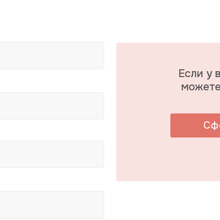
Если у 
можете
Сф