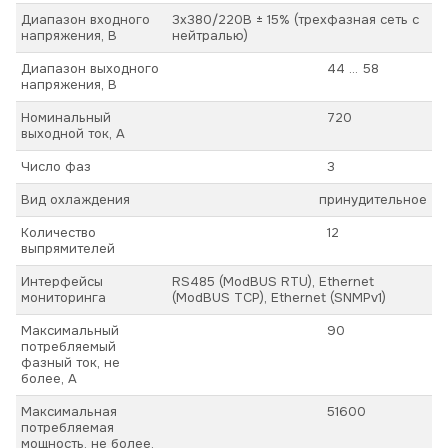
Диапазон входного
3х380/220В ± 15% (трехфазная сеть с
напряжения, В
нейтралью)
Диапазон выходного
44 ... 58
напряжения, В
Номинальный
720
выходной ток, А
Число фаз
3
Вид охлаждения
принудительное
Количество
12
выпрямителей
Интерфейсы
RS485 (ModBUS RTU), Ethernet
мониторинга
(ModBUS TCP), Ethernet (SNMPv1)
Максимальный
90
потребляемый
фазный ток, не
более, А
Максимальная
51600
потребляемая
мощность, не более,