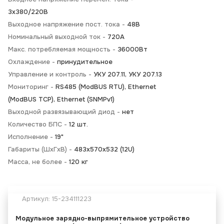
3х380/220В
Выходное напряжение пост. тока -
48В
Номинальный выходной ток -
720А
Макс. потребляемая мощность -
36000Вт
Охлаждение -
принудительное
Управление и контроль -
УКУ 207.11, УКУ 207.13
Мониторинг -
RS485 (ModBUS RTU), Ethernet
(ModBUS TCP), Ethernet (SNMPv1)
Выходной развязывающий диод -
нет
Количество БПС -
12 шт.
Исполнение -
19"
Габариты (ШхГхВ) -
483х570х532 (12U)
Масса, не более -
120 кг
Артикул:
15-234111223
Модульное зарядно-выпрямительное устройство