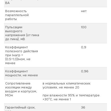
ВА
Возможность
нет
параллельной
работы
Пульсации
100
выходного
напряжения (от пика
до пика), мВ
Коэффициент
0,9
полезного действия
при Iнагр =
(0,5÷1,0)Iном, не
менее
Коэффициент
0,96
мощности, не менее
Сопротивление
в нормальных климатических
изоляции между
условиях, не менее 20
входом и корпусом,
МОм
при влажности 95% и температуре
+30°С, не менее 1
Гарантийный срок,
36