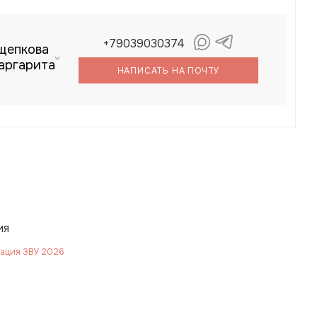
+79039030374
щепкова
аргарита
НАПИСАТЬ НА ПОЧТУ
ия
ация ЗВУ 2026