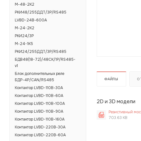
М-48-2K2
РКИ48/255ДДТ/3Р/RS485
LVBD-24В-600А
М-24-2K2
РКИ24/3Р
М-24-1K5
РКИ24/255ДДТ/3Р/RS485
БДВ48(18-72)/48СК/1Р/RS485-
v1
Блок дополнительных реле
ФАЙЛЫ
О
БДР-4Р/CAN/RS485
Контактор LVBD-110В-30А
Контактор LVBD-110В-60А
2D и 3D модели
Контактор LVBD-110В-100А
Контактор LVBD-110В-90А
Резистивный мост 
703.63 KB
Контактор LVBD-110В-160А
Контактор LVBD-220В-30А
Контактор LVBD-220В-60А