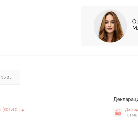
О
М
ТЗЫВЫ
Декларац
(3D) v1.0.stp
Деклар
1.61 MB