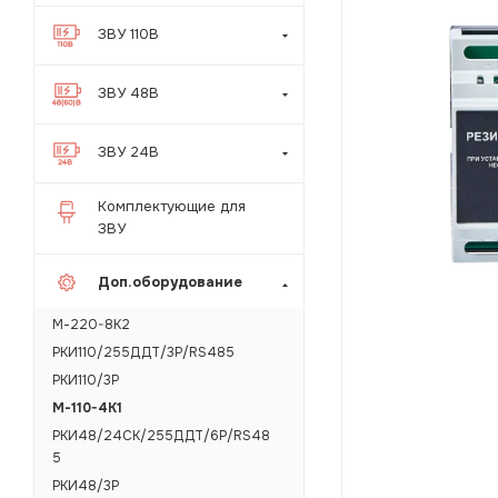
ЗВУ 110В
ЗВУ 48В
ЗВУ 24В
Комплектующие для
ЗВУ
Доп.оборудование
М-220-8K2
РКИ110/255ДДТ/3Р/RS485
РКИ110/3Р
М-110-4K1
РКИ48/24СК/255ДДТ/6Р/RS48
5
РКИ48/3Р