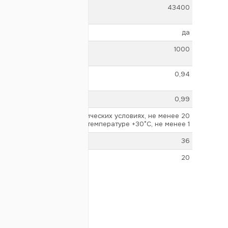
43400
да
1000
0,94
0,99
в нормальных климатических условиях, не менее 20
при влажности 95% и температуре +30°С, не менее 1
36
20
да