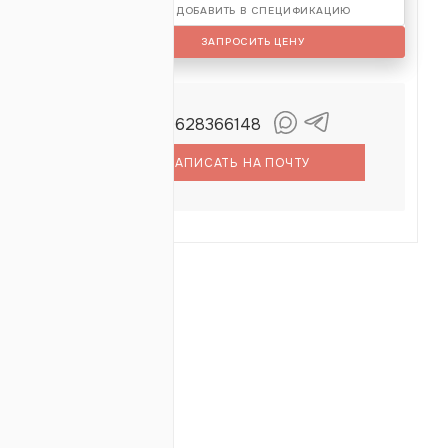
ДОБАВИТЬ В СПЕЦИФИКАЦИЮ
ЗАПРОСИТЬ ЦЕНУ
+79628366148
огданов
емён
НАПИСАТЬ НА ПОЧТУ
ОТЗЫВЫ