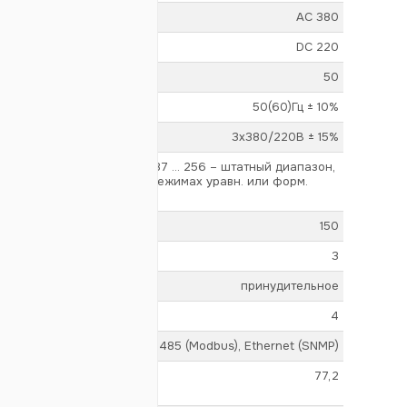
AC 380
DC 220
50
50(60)Гц ± 10%
3х380/220В ± 15%
187 ... 256 – штатный диапазон,
пазон (доступен только в режимах уравн. или форм.
150
3
принудительное
4
RS-485 (Modbus), Ethernet (SNMP)
77,2