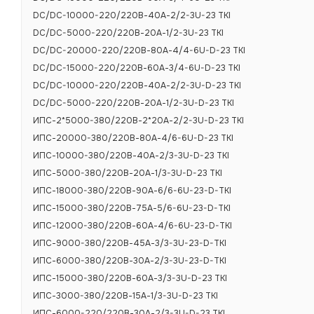
Максимальная
DC/DC-10000-220/220В-40А-2/2-3U-23 TKI
более, ВА
DC/DC-5000-220/220В-20А-1/2-3U-23 TKI
Возможность 
DC/DC-20000-220/220В-80А-4/4-6U-D-23 TKI
Пульсации вых
DC/DC-15000-220/220В-60А-3/4-6U-D-23 TKI
пика), мВ
DC/DC-10000-220/220В-40А-2/2-3U-D-23 TKI
Коэффициент п
DC/DC-5000-220/220В-20А-1/2-3U-D-23 TKI
(0,5÷1,0)Iном, 
ИПС-2*5000-380/220В-2*20А-2/2-3U-D-23 TKI
Коэффициент 
ИПС-20000-380/220В-80А-4/6-6U-D-23 TKI
ИПС-10000-380/220В-40А-2/3-3U-D-23 TKI
Эл. Сопр. Изол
относительно
ИПС-5000-380/220В-20А-1/3-3U-D-23 TKI
ИПС-18000-380/220В-90А-6/6-6U-23-D-TKI
Гарантийный с
ИПС-15000-380/220В-75А-5/6-6U-23-D-TKI
Срок службы, 
ИПС-12000-380/220В-60А-4/6-6U-23-D-TKI
ИПС-9000-380/220В-45А-3/3-3U-23-D-TKI
ИПС-6000-380/220В-30А-2/3-3U-23-D-TKI
Защиты
ИПС-15000-380/220В-60А-3/3-3U-D-23 ТКI
ИПС-3000-380/220В-15А-1/3-3U-D-23 ТКI
Защита от пер
ИПС-6000-220/220В-30А-2/3-3U-D-23 ТКI