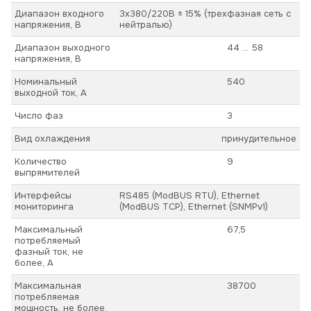
Диапазон входного
3х380/220В ± 15% (трехфазная сеть с
напряжения, В
нейтралью)
Диапазон выходного
44 ... 58
напряжения, В
Номинальный
540
выходной ток, А
Число фаз
3
Вид охлаждения
принудительное
Количество
9
выпрямителей
Интерфейсы
RS485 (ModBUS RTU), Ethernet
мониторинга
(ModBUS TCP), Ethernet (SNMPv1)
Максимальный
67,5
потребляемый
фазный ток, не
более, А
Максимальная
38700
потребляемая
мощность, не более,