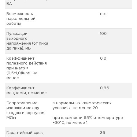
ВА
Возможность
нет
параллельной
работы
Пульсации
100
выходного
напряжения (от пика
до пика), мВ
Коэффициент
0,9
полезного действия
при Iнагр =
(0,5÷1,0)Iном, не
менее
Коэффициент
0,96
мощности, не менее
Сопротивление
в нормальных климатических
изоляции между
условиях, не менее 20
входом и корпусом,
МОм
при влажности 95% и температуре
+30°С, не менее 1
Гарантийный срок,
36