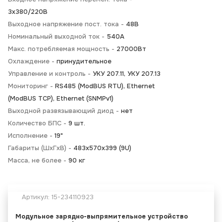
3х380/220В
Выходное напряжение пост. тока -
48В
Номинальный выходной ток -
540А
Макс. потребляемая мощность -
27000Вт
Охлаждение -
принудительное
Управление и контроль -
УКУ 207.11, УКУ 207.13
Мониторинг -
RS485 (ModBUS RTU), Ethernet
(ModBUS TCP), Ethernet (SNMPv1)
Выходной развязывающий диод -
нет
Количество БПС -
9 шт.
Исполнение -
19"
Габариты (ШхГхВ) -
483х570х399 (9U)
Масса, не более -
90 кг
Артикул:
15-234110923
Модульное зарядно-выпрямительное устройство