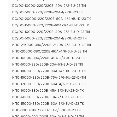
Возможность 
DC/DC-10000-220/220В-40А-2/2-3U-23 TKI
Пульсации вых
DC/DC-5000-220/220В-20А-1/2-3U-23 TKI
мВ
DC/DC-20000-220/220В-80А-4/4-6U-D-23 TKI
Коэффициент п
DC/DC-15000-220/220В-60А-3/4-6U-D-23 TKI
(0,5÷1,0)Iном, 
DC/DC-10000-220/220В-40А-2/2-3U-D-23 TKI
Коэффициент 
DC/DC-5000-220/220В-20А-1/2-3U-D-23 TKI
ИПС-2*5000-380/220В-2*20А-2/2-3U-D-23 TKI
Сопротивление
МОм
ИПС-20000-380/220В-80А-4/6-6U-D-23 TKI
Гарантийный с
ИПС-10000-380/220В-40А-2/3-3U-D-23 TKI
ИПС-5000-380/220В-20А-1/3-3U-D-23 TKI
Срок службы, 
ИПС-18000-380/220В-90А-6/6-6U-23-D-TKI
ИПС-15000-380/220В-75А-5/6-6U-23-D-TKI
Защиты
ИПС-12000-380/220В-60А-4/6-6U-23-D-TKI
ИПС-9000-380/220В-45А-3/3-3U-23-D-TKI
Защита от пер
ИПС-6000-380/220В-30А-2/3-3U-23-D-TKI
ИПС-15000-380/220В-60А-3/3-3U-D-23 ТКI
Уставка защит
ИПС-3000-380/220В-15А-1/3-3U-D-23 ТКI
Защита от кор
ИПС-6000-220/220В-30А-2/3-3U-D-23 ТКI