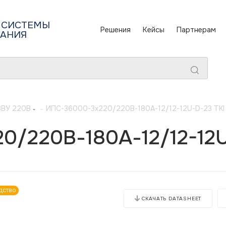
 СИСТЕМЫ
Решения
Кейсы
Партнерам
ТАНИЯ
ЗВУ 220В
-
ИПС-36000-3х220/220В-180А-12/12-12U-D-23 TKI
/220В-180А-12/12-12U
дство
СКАЧАТЬ DATASHEET