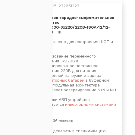
Артикул:
15-232651223
 тока -
3х220В
Модульное зарядно-выпрямительное
устройство
ока -
220В
ИПС-36000-3х220/220В-180А-12/12-
180А
12U-D-23 TKI
ь -
36000Вт
Предназначено для построения ШОТ и
е
СОПТ.
07.11, УКУ
Преобразование переменного
напряжения 3х220В в
стабилизированное постоянное
TU), Ethernet
напряжение 220В для питания
ответственной нагрузки и заряда
1)
аккумуляторных батарей
в буферном
од -
да
режиме. Модульная архитектура
обеспечивает резервирование N+N и N+1.
Для сборки АБП устройство
комплектуется
инверторными системами
2 (12U)
ФОРПОСТ.
Гарантия: 36 месяцев
ДОБАВИТЬ В СПЕЦИФИКАЦИЮ