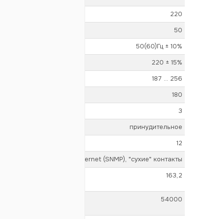
220
50
50(60)Гц ± 10%
220 ± 15%
187 ... 256
180
3
принудительное
12
RS-485 (Modbus), Ethernet (SNMP),
"сухие" контакты
163,2
54000