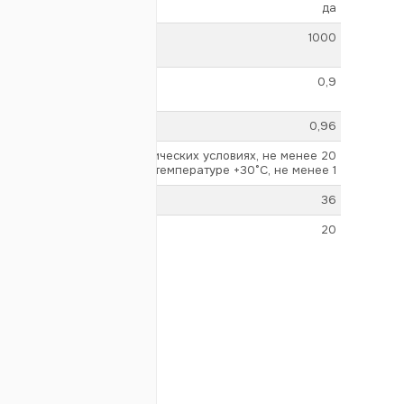
да
1000
0,9
0,96
в нормальных климатических условиях, не менее 20
при влажности 95% и температуре +30°С, не менее 1
36
20
да
А
15,5 ± 1%
да