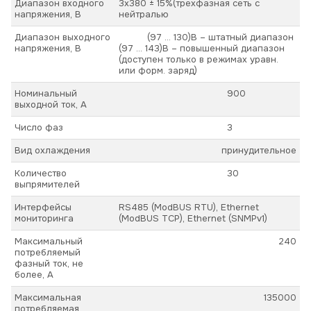
Диапазон входного
3х380 ± 15%(трехфазная сеть с
напряжения, В
нейтралью
Диапазон выходного
(97 ... 130)В – штатный диапазон
напряжения, В
(97 ... 143)В – повышенный диапазон
(доступен только в режимах уравн.
или форм. заряд)
Номинальный
900
выходной ток, А
Число фаз
3
Вид охлаждения
принудительное
Количество
30
выпрямителей
Интерфейсы
RS485 (ModBUS RTU), Ethernet
мониторинга
(ModBUS TCP), Ethernet (SNMPv1)
Максимальный
240
потребляемый
фазный ток, не
более, А
Максимальная
135000
потребляемая