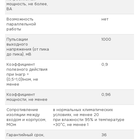
мощность, не более,
ВА
Возможность
нет
параллельной
работы
Пульсации
1000
выходного
напряжения (от пика
до пика), мВ
Коэффициент
0,9
полезного действия
при Iнагр =
(0,5÷1,0)Iном, не
менее
Коэффициент
0,96
мощности, не менее
Сопротивление
в нормальных климатических
изоляции между
условиях, не менее 20
входом и корпусом,
при влажности 95% и температуре
МОм
+30°С, не менее 1
Гарантийный срок,
36