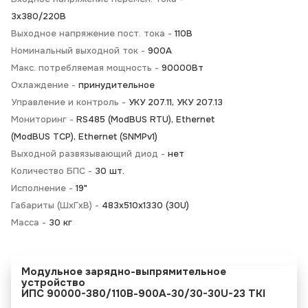
3х380/220В
Выходное напряжение пост. тока -
110В
Номинальный выходной ток -
900А
Макс. потребляемая мощность -
90000Вт
Охлаждение -
принудительное
Управление и контроль -
УКУ 207.11, УКУ 207.13
Мониторинг -
RS485 (ModBUS RTU), Ethernet
(ModBUS TCP), Ethernet (SNMPv1)
Выходной развязывающий диод -
нет
Количество БПС -
30 шт.
Исполнение -
19"
Габариты (ШхГхВ) -
483х510х1330 (30U)
Масса -
30 кг
Модульное зарядно-выпрямительное
устройство
ИПС 90000-380/110В-900А-30/30-30U-23 TKI