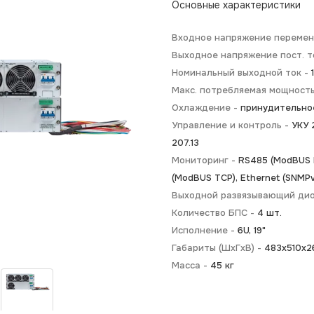
Основные характеристики
Входное напряжение перемен.
Выходное напряжение пост. т
Номинальный выходной ток -
Макс. потребляемая мощност
Охлаждение -
принудительно
Управление и контроль -
УКУ 2
207.13
Мониторинг -
RS485 (ModBUS R
(ModBUS TCP), Ethernet (SNMPv
Выходной развязывающий ди
Количество БПС -
4 шт.
Исполнение -
6U, 19"
Габариты (ШхГхВ) -
483х510х2
Масса -
45 кг