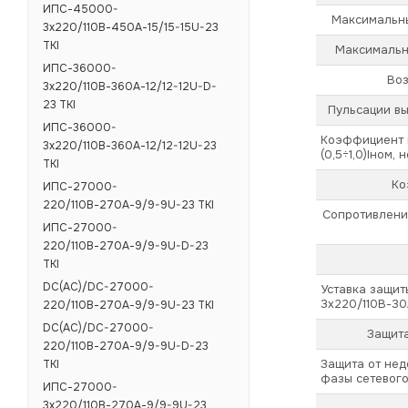
ИПС-45000-
Максимальны
3х220/110В-450А-15/15-15U-23
TKI
Максимальн
ИПС-36000-
Воз
3х220/110В-360А-12/12-12U-D-
23 TKI
Пульсации вы
ИПС-36000-
Коэффициент п
3х220/110В-360А-12/12-12U-23
(0,5÷1,0)Iном, 
TKI
Ко
ИПС-27000-
220/110В-270А-9/9-9U-23 TKI
Сопротивлени
ИПС-27000-
220/110В-270А-9/9-9U-D-23
TKI
DC(AC)/DC-27000-
Уставка защит
3х220/110В-3
220/110В-270А-9/9-9U-23 TKI
DC(AC)/DC-27000-
Защита
220/110В-270А-9/9-9U-D-23
Защита от не
TKI
фазы сетевог
ИПС-27000-
3х220/110В-270А-9/9-9U-23