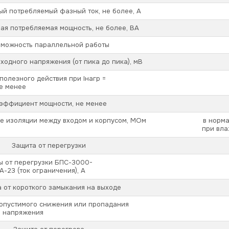
й потребляемый фазный ток, не более, А
ая потребляемая мощность, не более, ВА
можность параллельной работы
ходного напряжения (от пика до пика), мВ
олезного действия при Iнагр =
не менее
эффициент мощности, не менее
е изоляции между входом и корпусом, МОм
в норма
при вла
Защита от перегрузки
ы от перегрузки
БПС-3000-
0А-23
(ток ограничения), А
 от короткого замыкания на выходе
допустимого снижения или пропадания
о напряжения