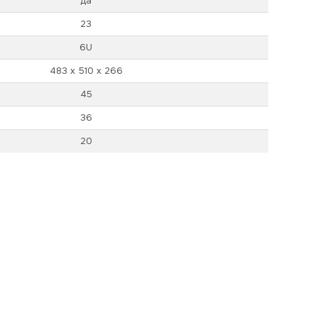
да
23
6U
483 х 510 х 266
45
36
20