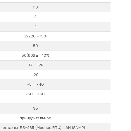
110
3
4
3х220 ± 15%
50
50(60)Гц ± 10%
97 ... 128
120
+5 ... +40
-50 ... +50
95
принудительное
 контакты, RS-485 (Modbus RTU), LAN (SNMP)