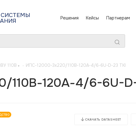
 СИСТЕМЫ
Решения
Кейсы
Партнерам
ТАНИЯ
ЗВУ 110В
-
ИПС-12000-3х220/110В-120А-4/6-6U-D-23 TKI
/110В-120А-4/6-6U-D-
дство
СКАЧАТЬ DATASHEET