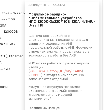
Артикул:
15-231650423
 тока -
3х220В
Модульное зарядно-
выпрямительное устройство
ока -
110В
ИПС-12000-3х220/110В-120А-4/6-6U-
120А
D-23 TKI
ь -
120000Вт
Система бесперебойного
е
электропитания, предназначена для
зарядки и содержания АКБ,
07.11, УКУ
параллельной работы с АКБ, формовки
отдельных аккумуляторов, также есть
возможность работы без АКБ.
TU), Ethernet
1)
ИПС может работать с реле контроля
изоляции
од -
да
(
РКИ110/24СК/255ДДТ/6Р/RS485
)
и
LVBD
(не входят в комплектацию -
заказываются отдельно).
66мм
Модульная структура позволяет
обеспечивать «горячий» резерв и
«горячую» замену модулей-
выпрямителей.
Гарантия: 36 месяцев