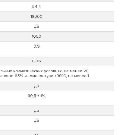
54,4
18000
да
1000
0,9
0,96
льных климатических условиях, не менее 20
жности 95% и температуре +30°С, не менее 1
да
30,5 ± 1%
да
да