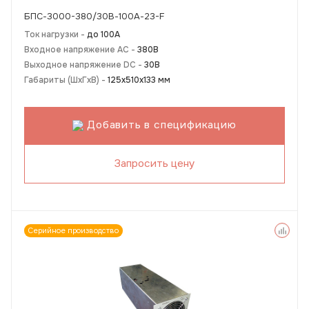
БПС-3000-380/30В-100А-23-F
Ток нагрузки -
до 100А
Входное напряжение AC -
380В
Выходное напряжение DC -
30В
Габариты (ШхГхВ) -
125х510х133 мм
Добавить в спецификацию
Запросить цену
Серийное производство