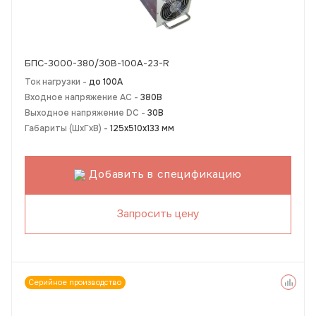
БПС-3000-380/30В-100А-23-R
Ток нагрузки -
до 100А
Входное напряжение AC -
380В
Выходное напряжение DC -
30В
Габариты (ШхГхВ) -
125х510х133 мм
Добавить в спецификацию
Запросить цену
Серийное производство