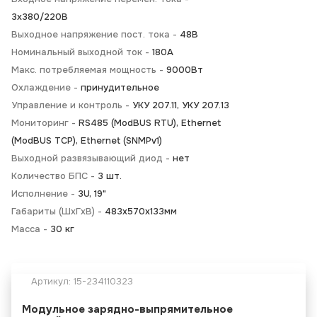
3х380/220В
Выходное напряжение пост. тока -
48В
Номинальный выходной ток -
180А
Макс. потребляемая мощность -
9000Вт
Охлаждение -
принудительное
Управление и контроль -
УКУ 207.11, УКУ 207.13
Мониторинг -
RS485 (ModBUS RTU), Ethernet
(ModBUS TCP), Ethernet (SNMPv1)
Выходной развязывающий диод -
нет
Количество БПС -
3 шт.
Исполнение -
3U, 19"
Габариты (ШхГхВ) -
483х570х133мм
Масса -
30 кг
Артикул:
15-234110323
Модульное зарядно-выпрямительное