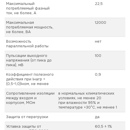
Максимальный
22,5
потребляемый фазный
ток, не более, А
Максимальная
12000
потребляемая мощность,
не более, ВА
Возможность
нет
параллельной работы
Пульсации выходного
100
напряжения (от пика до
пика), мВ
Коэффициент полезного
0,9
действия при Iнагр =
(0,5÷1,0)Iном, не менее
Сопротивление изоляции
в нормальных климатических
между входом и
условиях, не менее 20
корпусом, МОм
при влажности 95% и
температуре +30°С, не менее 1
Защита от перегрузки
да
Уставка защиты от
60,5 ± 1%