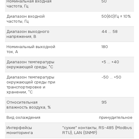
Номинальная входная
50
частота, Гц
Диапазон входной
50(60)Гц ± 10%
частоты, Гц
Диапазон выходного
44 ... 58
напряжения, В
Номинальный выходной
180
ток, А
Диапазон температуры
+5 ... +40
окружающей среды, °С
Диапазон температуры
-50 ... +50
окружающей среды при
транспортировке и
хранении, °С
Относительная
95
влажность воздуха, %
Вид охлаждения
принудительное
Интерфейсы
"сухие" контакты, RS-485 (Modbus
мониторинга
RTU), LAN (SNMP)