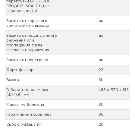
перегрузки БПС-3000-
380/48В-60А-23 (ток
ограничения), А
Защита от короткого
да
замыкания на выходе
Защита от недопустимого
да
снижения или
пропадания фазы
сетевого напряжения
Защита от перегрева
да
Форм-фактор
23
Высота
3U
Габаритные размеры
483 х 570 х 133
(ШхГхВ), мм
Масса, не более, кг
30
Гарантийный срок, мес
36
Срок службы, лет
20