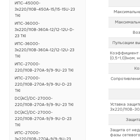
ИПС-45000-
3х220/110В-450А-15/15-15U-23
Максимальны
TKI
Максимальн
ИПС-36000-
3х220/110В-360А-12/12-12U-D-
Воз
23 TKI
Пульсации вы
ИПС-36000-
3х220/110В-360А-12/12-12U-23
Коэффициент п
TKI
(0,5÷1,0)Iном, 
ИПС-27000-
Ко
220/110В-270А-9/9-9U-23 TKI
ИПС-27000-
Сопротивлени
220/110В-270А-9/9-9U-D-23
TKI
DC(AC)/DC-27000-
Уставка защит
220/110В-270А-9/9-9U-23 TKI
3х220/110В-3
DC(AC)/DC-27000-
220/110В-270А-9/9-9U-D-23
Защита
TKI
Защита от не
ИПС-27000-
фазы сетевог
3х220/110В-270А-9/9-9U-23