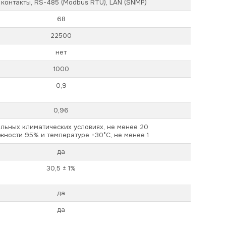
 контакты, RS-485 (Modbus RTU), LAN (SNMP)
68
22500
нет
1000
0,9
0,96
льных климатических условиях, не менее 20
жности 95% и температуре +30°С, не менее 1
да
30,5 ± 1%
да
да