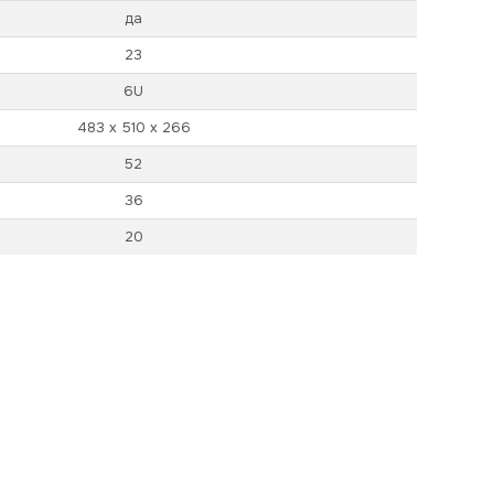
да
23
6U
483 х 510 х 266
52
36
20