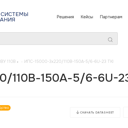
 СИСТЕМЫ
Решения
Кейсы
Партнерам
ТАНИЯ
ЗВУ 110В
-
ИПС-15000-3х220/110В-150А-5/6-6U-23 TKI
0/110В-150А-5/6-6U-23
дство
СКАЧАТЬ DATASHEET