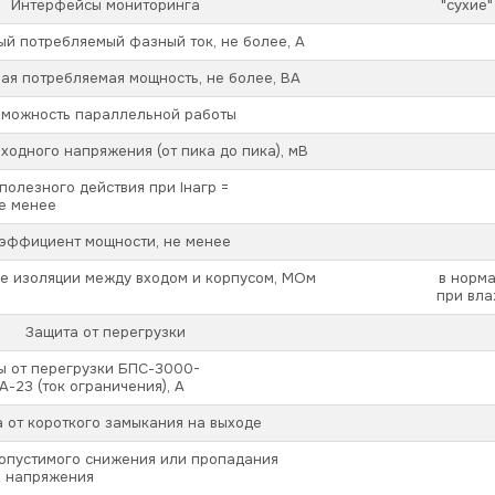
Интерфейсы мониторинга
"сухие"
й потребляемый фазный ток, не более, А
ая потребляемая мощность, не более, ВА
можность параллельной работы
ходного напряжения (от пика до пика), мВ
олезного действия при Iнагр =
не менее
эффициент мощности, не менее
е изоляции между входом и корпусом, МОм
в норма
при вла
Защита от перегрузки
ы от перегрузки
БПС-3000-
0А-23
(ток ограничения), А
 от короткого замыкания на выходе
допустимого снижения или пропадания
о напряжения