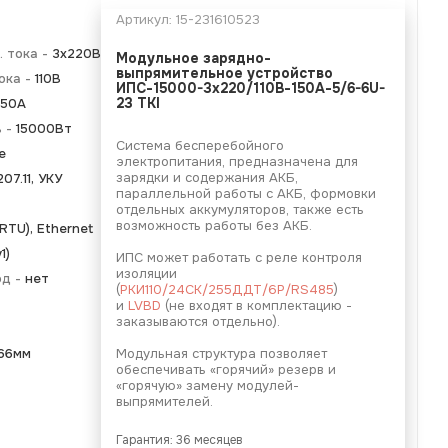
Артикул:
15-231610523
 тока -
3х220В
Модульное зарядно-
выпрямительное устройство
ока -
110В
ИПС-15000-3х220/110В-150А-5/6-6U-
150А
23 TKI
ь -
15000Вт
Система бесперебойного
е
электропитания, предназначена для
зарядки и содержания АКБ,
07.11, УКУ
параллельной работы с АКБ, формовки
отдельных аккумуляторов, также есть
возможность работы без АКБ.
TU), Ethernet
1)
ИПС может работать с реле контроля
изоляции
од -
нет
(
РКИ110/24СК/255ДДТ/6Р/RS485
)
и
LVBD
(не входят в комплектацию -
заказываются отдельно).
66мм
Модульная структура позволяет
обеспечивать «горячий» резерв и
«горячую» замену модулей-
выпрямителей.
Гарантия: 36 месяцев