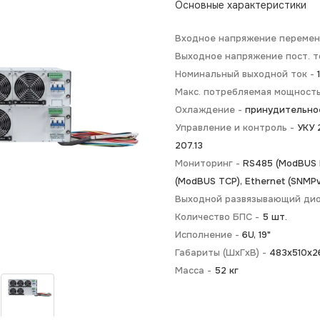
Основные характеристики
Входное напряжение перемен.
Выходное напряжение пост. т
Номинальный выходной ток -
Макс. потребляемая мощност
Охлаждение -
принудительно
Управление и контроль -
УКУ 2
207.13
Мониторинг -
RS485 (ModBUS R
(ModBUS TCP), Ethernet (SNMPv
Выходной развязывающий ди
Количество БПС -
5 шт.
Исполнение -
6U, 19"
Габариты (ШхГхВ) -
483х510х2
Масса -
52 кг