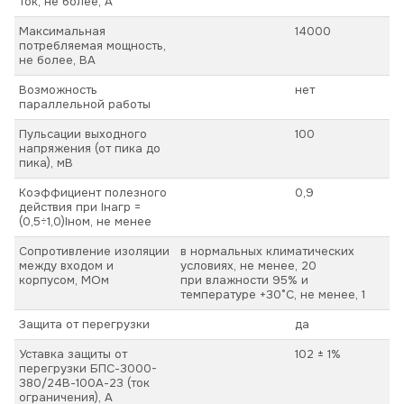
ток, не более, А
Максимальная
14000
потребляемая мощность,
не более, ВА
Возможность
нет
параллельной работы
Пульсации выходного
100
напряжения (от пика до
пика), мВ
Коэффициент полезного
0,9
действия при Iнагр =
(0,5÷1,0)Iном, не менее
Сопротивление изоляции
в нормальных климатических
между входом и
условиях, не менее, 20
корпусом, МОм
при влажности 95% и
температуре +30°С, не менее, 1
Защита от перегрузки
да
Уставка защиты от
102 ± 1%
перегрузки БПС-3000-
380/24В-100А-23 (ток
ограничения), А