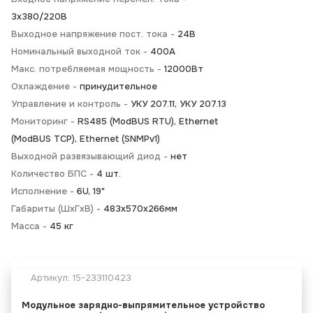
3x380/220В
Выходное напряжение пост. тока -
24В
Номинальный выходной ток -
400А
Макс. потребляемая мощность -
12000Вт
Охлаждение -
принудительное
Управление и контроль -
УКУ 207.11, УКУ 207.13
Мониторинг -
RS485 (ModBUS RTU), Ethernet
(ModBUS TCP), Ethernet (SNMPv1)
Выходной развязывающий диод -
нет
Количество БПС -
4 шт.
Исполнение -
6U, 19"
Габариты (ШхГхВ) -
483х570х266мм
Масса -
45 кг
Артикул:
15-233110423
Модульное зарядно-выпрямительное устройство