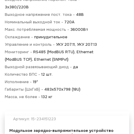
3х380/220В
Выходное напряжение пост. тока -
48В
Номинальный выходной ток -
720А
Макс. потребляемая мощность -
36000Вт
Охлаждение -
принудительное
Управление и контроль -
УКУ 207.11, УКУ 207.13
Мониторинг -
RS485 (ModBUS RTU), Ethernet
(ModBUS TCP), Ethernet (SNMPv1)
Выходной развязывающий диод -
да
Количество БПС -
12 шт.
Исполнение -
19"
Габариты (ШхГхВ) -
483х570х798 (18U)
Масса, не более -
132 кг
Артикул:
15-234151223
Модульное зарядно-выпрямительное устройство