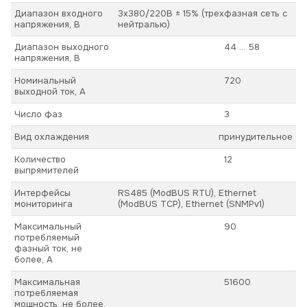
Диапазон входного
3х380/220В ± 15% (трехфазная сеть с
напряжения, В
нейтралью)
Диапазон выходного
44 ... 58
напряжения, В
Номинальный
720
выходной ток, А
Число фаз
3
Вид охлаждения
принудительное
Количество
12
выпрямителей
Интерфейсы
RS485 (ModBUS RTU), Ethernet
мониторинга
(ModBUS TCP), Ethernet (SNMPv1)
Максимальный
90
потребляемый
фазный ток, не
более, А
Максимальная
51600
потребляемая
мощность, не более,