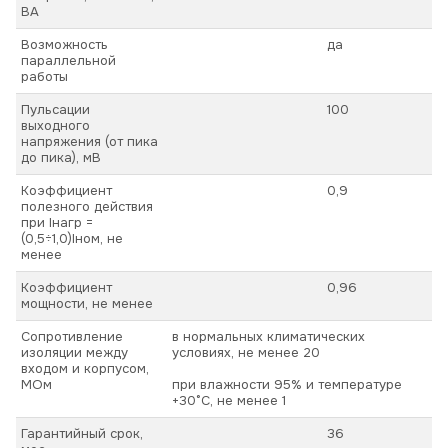
ВА
Возможность
да
параллельной
работы
Пульсации
100
выходного
напряжения (от пика
до пика), мВ
Коэффициент
0,9
полезного действия
при Iнагр =
(0,5÷1,0)Iном, не
менее
Коэффициент
0,96
мощности, не менее
Сопротивление
в нормальных климатических
изоляции между
условиях, не менее 20
входом и корпусом,
МОм
при влажности 95% и температуре
+30°С, не менее 1
Гарантийный срок,
36