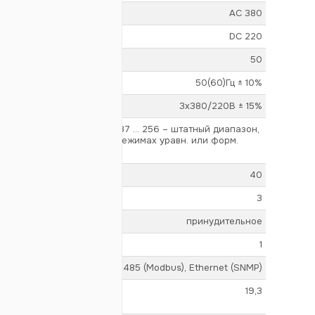
AC 380
DC 220
50
50(60)Гц ± 10%
3х380/220В ± 15%
187 ... 256 – штатный диапазон,
пазон (доступен только в режимах уравн. или форм.
40
3
принудительное
1
RS-485 (Modbus), Ethernet (SNMP)
19,3