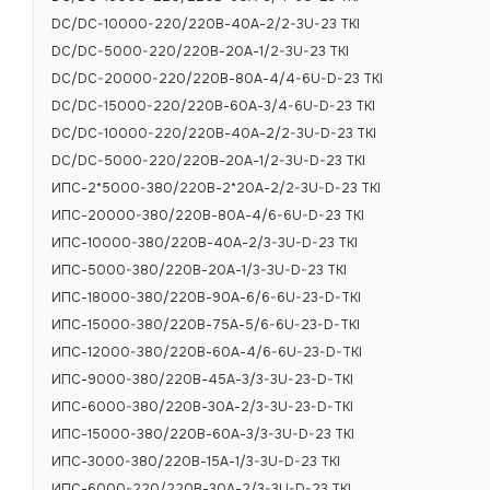
Максимальная
DC/DC-10000-220/220В-40А-2/2-3U-23 TKI
более, ВА
DC/DC-5000-220/220В-20А-1/2-3U-23 TKI
Возможность 
DC/DC-20000-220/220В-80А-4/4-6U-D-23 TKI
Пульсации вых
DC/DC-15000-220/220В-60А-3/4-6U-D-23 TKI
пика), мВ
DC/DC-10000-220/220В-40А-2/2-3U-D-23 TKI
Коэффициент п
DC/DC-5000-220/220В-20А-1/2-3U-D-23 TKI
(0,5÷1,0)Iном, 
ИПС-2*5000-380/220В-2*20А-2/2-3U-D-23 TKI
Коэффициент 
ИПС-20000-380/220В-80А-4/6-6U-D-23 TKI
ИПС-10000-380/220В-40А-2/3-3U-D-23 TKI
Эл. Сопр. Изол
относительно
ИПС-5000-380/220В-20А-1/3-3U-D-23 TKI
ИПС-18000-380/220В-90А-6/6-6U-23-D-TKI
Гарантийный с
ИПС-15000-380/220В-75А-5/6-6U-23-D-TKI
Срок службы, 
ИПС-12000-380/220В-60А-4/6-6U-23-D-TKI
ИПС-9000-380/220В-45А-3/3-3U-23-D-TKI
ИПС-6000-380/220В-30А-2/3-3U-23-D-TKI
Защиты
ИПС-15000-380/220В-60А-3/3-3U-D-23 ТКI
ИПС-3000-380/220В-15А-1/3-3U-D-23 ТКI
Защита от пер
ИПС-6000-220/220В-30А-2/3-3U-D-23 ТКI