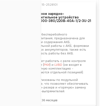
Артикул:
15-2528101
80/220В
Модульное зарядно-
выпрямительное устройство
20В
ИПС-10000-380/220В-40А-1/2-3U-21
40А
TKI
ь -
10000Вт
Система бесперебойного
07.11, УКУ
электропитания, предназначена для
зарядки и содержания АКБ,
параллельной работы с АКБ, формовки
TU), Ethernet
отдельных аккумуляторов, также есть
возможность работы без АКБ.
1)
од -
нет
ИПС может работать с реле контроля
изоляции (
РКИ
) и
LVBD
(не входят в
стандартную комплектацию -
заказываются отдельной позицией).
33 (3U)
ИПС реализованы по модульной
структуре, что позволяет обеспечивать
«горячий» резерв и «горячую» замену
модулей-выпрямителей.
Гарантия: 36 месяцев