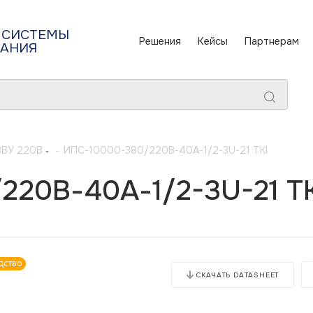
 СИСТЕМЫ
Решения
Кейсы
Партнерам
ТАНИЯ
ЗВУ 220В
-
ИПС-10000-380/220В-40А-1/2-3U-21 TKI
220В-40А-1/2-3U-21 TK
дство
СКАЧАТЬ DATASHEET