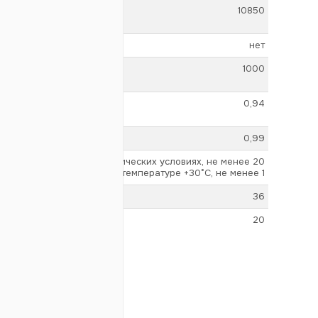
10850
нет
1000
0,94
0,99
в нормальных климатических условиях, не менее 20
при влажности 95% и температуре +30°С, не менее 1
36
20
да