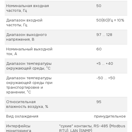
Номинальная входная
50
частота, Гц
Диапазон входной
50(60)Гц ± 10%
частоты, Гц
Диапазон выходного
97 ... 128
напряжения, В
Номинальный выходной
60
ток, А
Диапазон температуры
+5 ... +40
окружающей среды, °С
Диапазон температуры
-50 ... +50
окружающей среды при
транспортировке и
хранении, °С
Относительная
95
влажность воздуха, %
Вид охлаждения
принудительное
Интерфейсы
"сухие" контакты, RS-485 (Modbus
мониторинга
RTU), LAN (SNMP)