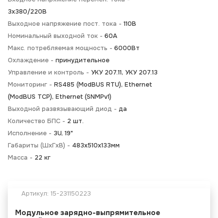
3х380/220В
Выходное напряжение пост. тока -
110В
Номинальный выходной ток -
60А
Макс. потребляемая мощность -
6000Вт
Охлаждение -
принудительное
Управление и контроль -
УКУ 207.11, УКУ 207.13
Мониторинг -
RS485 (ModBUS RTU), Ethernet
(ModBUS TCP), Ethernet (SNMPv1)
Выходной развязывающий диод -
да
Количество БПС -
2 шт.
Исполнение -
3U, 19"
Габариты (ШхГхВ) -
483х510х133мм
Масса -
22 кг
Артикул:
15-231150223
Модульное зарядно-выпрямительное