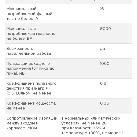
Максимальный
16
потребляемый фазный
ток, не более, А
Максимальная
9000
потребляемая мощность,
не более, ВА
Возможность
да
параллельной работы
Пульсации выходного
1000
напряжения (от пика до
пика), мВ
Коэффициент полезного
0,9
действия при Iнагр =
(0,5÷1,0)Iном, не менее
Коэффициент мощности,
0,96
не менее
Сопротивление изоляции
в нормальных климатических
между входом и
условиях, не менее 20
корпусом, МОм
при влажности 95% и
температуре +30°С, не менее 1