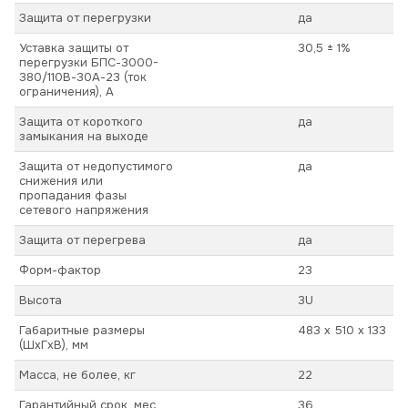
Защита от перегрузки
да
Уставка защиты от
30,5 ± 1%
перегрузки БПС-3000-
380/110В-30А-23 (ток
ограничения), А
Защита от короткого
да
замыкания на выходе
Защита от недопустимого
да
снижения или
пропадания фазы
сетевого напряжения
Защита от перегрева
да
Форм-фактор
23
Высота
3U
Габаритные размеры
483 х 510 х 133
(ШхГхВ), мм
Масса, не более, кг
22
Гарантийный срок, мес
36