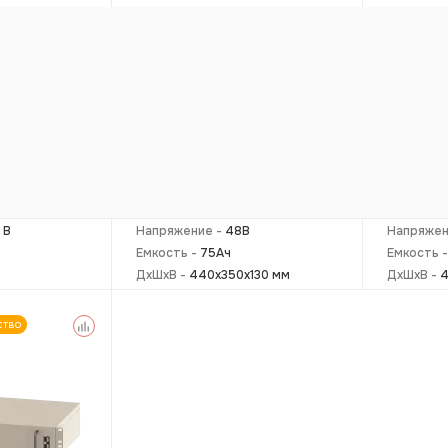
атарея
Литий-ионная батарея
Литий-и
CF4875T
CF4810
 В
Напряжение -
48В
Напряжен
Емкость -
75Ач
Емкость 
ДxШxВ -
440x350x130 мм
ДxШxВ -
4
ство