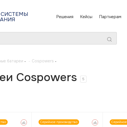
 СИСТЕМЫ
Решения
Кейсы
Партнерам
ТАНИЯ
ные батареи
-
Cospowers
еи Cospowers
5
ство
Серийное производство
Серийное