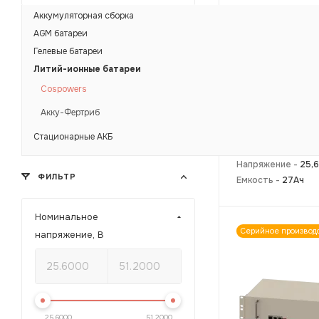
Аккумуляторная сборка
AGM батареи
Гелевые батареи
Литий-ионные батареи
Cospowers
Акку-Фертриб
Литий-ионная б
Стационарные АКБ
CF2427T
Напряжение -
25,6
ФИЛЬТР
Емкость -
27Ач
Номинальное
Серийное производ
напряжение, В
25.6000
51.2000