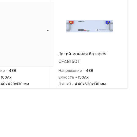
онная батарея
Литий-ионная батарея
0T
CF48150T
ие -
48В
Напряжение -
48В
-
100Ач
Емкость -
150Ач
40x420x130 мм
ДxШxВ -
440x520x130 мм