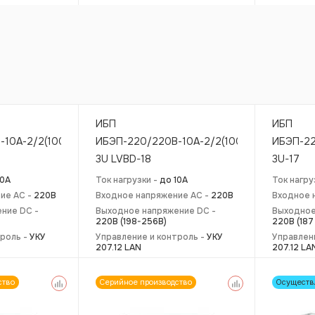
ИБП
ИБП
10А-2/2(1000)
ИБЭП-220/220В-10А-2/2(1000)
ИБЭП-22
3U LVBD-18
3U-17
10А
Ток нагрузки -
до 10А
Ток нагру
ие AC -
220В
Входное напряжение AC -
220В
Входное 
ние DC -
Выходное напряжение DC -
Выходное
220В (198-256В)
220В (187
троль -
УКУ
Управление и контроль -
УКУ
Управлен
207.12 LAN
207.12 LA
ство
Серийное производство
Осуществ