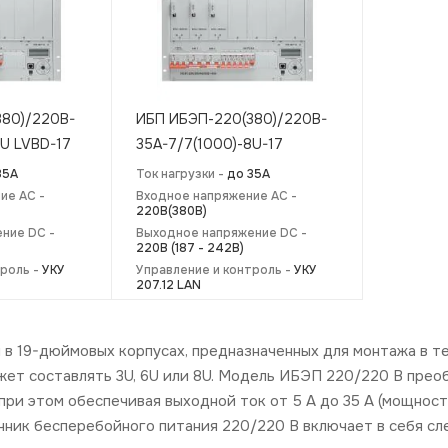
380)/220B-
ИБП ИБЭП-220(380)/220B-
8U LVBD-17
35A-7/7(1000)-8U-17
35А
Ток нагрузки -
до 35А
ие AC -
Входное напряжение AC -
220В(380В)
ние DC -
Выходное напряжение DC -
220В (187 - 242В)
троль -
УКУ
Управление и контроль -
УКУ
207.12 LAN
в 19-дюймовых корпусах, предназначенных для монтажа в т
ет составлять 3U, 6U или 8U. Модель ИБЭП 220/220 В прео
при этом обеспечивая выходной ток от 5 А до 35 А (мощност
ник бесперебойного питания 220/220 В включает в себя с