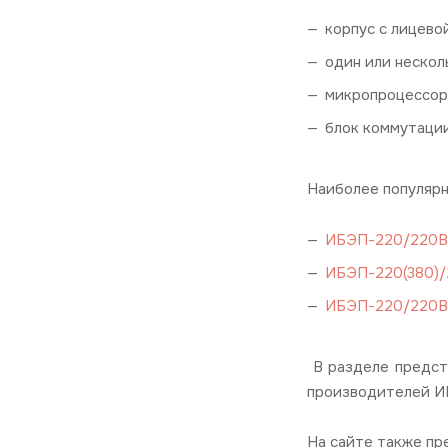
корпус с лицево
один или нескол
микропроцессорн
блок коммутации
Наиболее популяр
ИБЭП-220/220В-
ИБЭП-220(380)/
ИБЭП-220/220В-
В разделе предст
производителей И
На сайте также пр