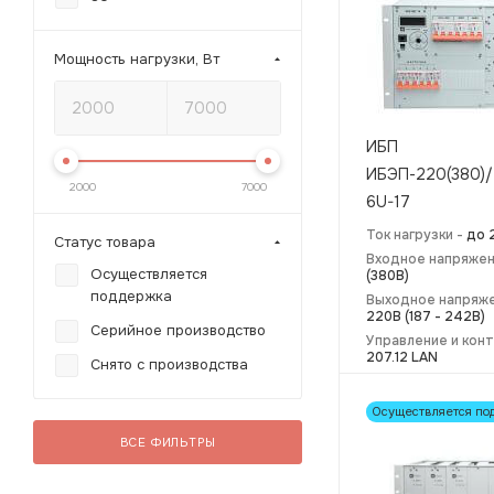
Мощность нагрузки, Вт
ИБП
ИБЭП-220(380)/
2000
7000
6U-17
Ток нагрузки -
до 
Статус товара
Входное напряжен
Осуществляется
(380В)
поддержка
Выходное напряже
220В (187 - 242В)
Серийное производство
Управление и кон
207.12 LAN
Снято с производства
Осуществляется по
ВСЕ ФИЛЬТРЫ