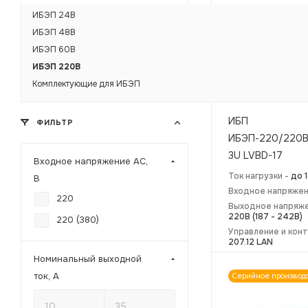
ИБЭП 24В
ИБЭП 48В
ИБЭП 60В
ИБЭП 220В
Комплектующие для ИБЭП
ИБП
ФИЛЬТР
ИБЭП-220/220В-
3U LVBD-17
Входное напряжение АC,
Ток нагрузки -
до 
В
Входное напряжен
220
Выходное напряже
220В (187 - 242В)
220 (380)
Управление и кон
207.12 LAN
Номинальный выходной
ток, А
Серийное производ