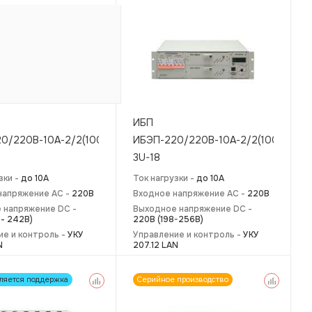
ИБП
0/220В-10А-2/2(1000)
ИБЭП-220/220В-10А-2/2(1000)
3U-18
зки -
до 10А
Ток нагрузки -
до 10А
напряжение AC -
220В
Входное напряжение AC -
220В
 напряжение DC -
Выходное напряжение DC -
 - 242В)
220В (198-256В)
ие и контроль -
УКУ
Управление и контроль -
УКУ
N
207.12 LAN
ляется поддержка
Серийное производство