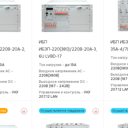
ИБП
ИБП ИБЭ
220В-20А-2/4(1000)
ИБЭП-220(380)/220В-20А-3/4(1000)
35A-4/7
6U LVBD-17
Ток нагру
Входное 
10А
Ток нагрузки -
до 15А
220В(380
ие AC -
Входное напряжение AC -
Выходное
220В(380В)
220В (187
ние DC -
Выходное напряжение DC -
Управлен
220В (187 - 242В)
207.12 LA
троль -
УКУ
Управление и контроль -
УКУ
207.12 LAN
ство
Осуществляется поддержка
Осуществ