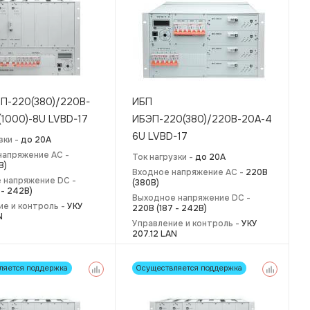
П-220(380)/220B-
ИБП
(1000)-8U LVBD-17
ИБЭП-220(380)/220В-20А-4/4(1000
6U LVBD-17
зки -
до 20А
напряжение AC -
Ток нагрузки -
до 20А
В)
Входное напряжение AC -
220В
 напряжение DC -
(380В)
 - 242В)
Выходное напряжение DC -
ие и контроль -
УКУ
220В (187 - 242В)
N
Управление и контроль -
УКУ
207.12 LAN
ляется поддержка
Осуществляется поддержка