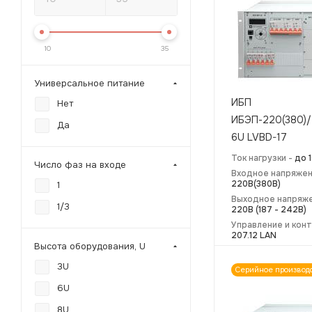
10
35
Универсальное питание
ИБП
Нет
ИБЭП-220(380)/
Да
6U LVBD-17
Ток нагрузки -
до 
Число фаз на входе
Входное напряжен
220В(380В)
1
Выходное напряже
1/3
220В (187 - 242В)
Управление и кон
207.12 LAN
Высота оборудования, U
3U
Серийное производ
6U
8U