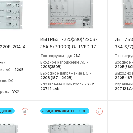
ИБП ИБЭП-220(380)/220B-
ИБП ИБЭ
220В-20А-4/4(1000)
35A-5/7(1000)-8U LVBD-17
35A-6/7
Ток нагрузки -
до 25А
Ток нагру
Входное напряжение AC -
Входное 
20А
220В(380В)
220В(380
ие AC -
220В
Выходное напряжение DC -
Выходное
220В (187 - 242В)
220В (187
ние DC -
Управление и контроль -
УКУ
Управлен
207.12 LAN
207.12 LA
троль -
УКУ
ддержка
Осуществляется поддержка