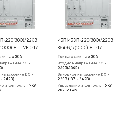
П-220(380)/220B-
ИБП ИБЭП-220(380)/220B-
(1000)-8U LVBD-17
35A-6/7(1000)-8U-17
зки -
до 30А
Ток нагрузки -
до 30А
напряжение AC -
Входное напряжение AC -
В)
220В(380В)
 напряжение DC -
Выходное напряжение DC -
 - 242В)
220В (187 - 242В)
ие и контроль -
УКУ
Управление и контроль -
УКУ
N
207.12 LAN