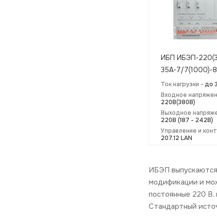
ИБП ИБЭП-220(
35A-7/7(1000)-
Ток нагрузки -
до 
Входное напряжен
220В(380В)
Выходное напряже
220В (187 - 242В)
Управление и кон
207.12 LAN
ИБЭП выпускаются 
модификации и мож
постоянные 220 В, 
Стандартный источ