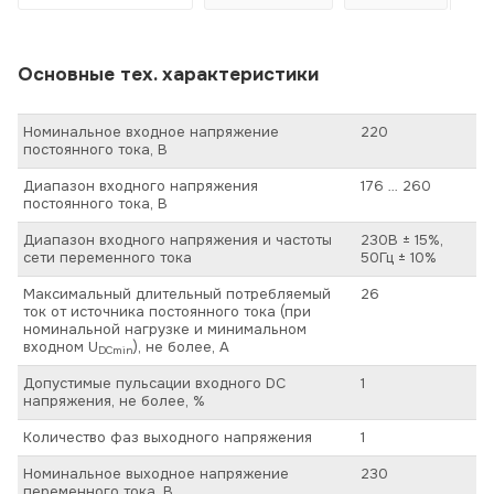
Основные тех. характеристики
Номинальное входное напряжение
220
постоянного тока, В
Диапазон входного напряжения
176 … 260
постоянного тока, В
Диапазон входного напряжения и частоты
230В ± 15%,
сети переменного тока
50Гц ± 10%
Максимальный длительный потребляемый
26
ток от источника постоянного тока (при
номинальной нагрузке и минимальном
входном U
), не более, А
DCmin
Допустимые пульсации входного DC
1
напряжения, не более, %
Количество фаз выходного напряжения
1
Номинальное выходное напряжение
230
переменного тока, В