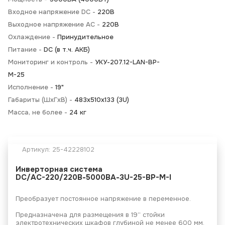
Входное напряжение DC -
220В
Выходное напряжение AC -
220В
Охлаждение -
Принудительное
Питание -
DC (в т.ч. АКБ)
Мониторинг и контроль -
УКУ-207.12-LAN-BP-
M-25
Исполнение -
19"
Габариты (ШхГхВ) -
483х510х133 (3U)
Масса, не более -
24 кг
Артикул:
25-42228102
Инверторная система
DC/AC-220/220В-5000ВА-3U-25-BP-M-I
Преобразует постоянное напряжение в переменное.
Предназначена для размещения в 19’’ стойки
электротехнических шкафов глубиной не менее 600 мм.