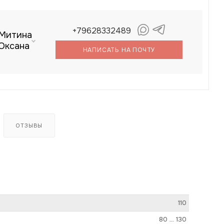
+79628332489
Митина
Оксана
НАПИСАТЬ НА ПОЧТУ
ОТЗЫВЫ
110
80 … 130