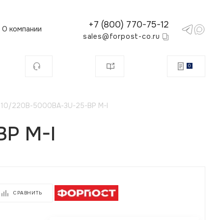
+7 (800) 770-75-12
О компании
sales@forpost-co.ru
0
110/220В-5000ВА-3U-25-BP M-I
P M-I
СРАВНИТЬ