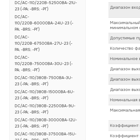
DC/AC-110/220В-52500ВА-21U-
Диапазон вход
23 (-РА; -BRS; -РГ)
DC/AC-
Максимальный 
110/220В-60000ВА-24U-23 (-
минимальном 
РА; -BRS; -РГ)
DC/AC-
Допустимые пу
110/220В-67500ВА-27U-23 (-
Количество ф
РА; -BRS; -РГ)
DC/AC-
Номинальное 
110/220В-75000ВА-30U-23 (-
Диапазон вых
РА; -BRS; -РГ)
DC/AC-110/380В-7500ВА-3U-
Диапазон выхо
23 (-РА; -BRS; -РГ)
Диапазон выхо
DC/AC-110/380В-15000ВА-6U-
23 (-РА; -BRS; -РГ)
Номинальная в
DC/AC-110/380В-22500ВА-9U-
Максимальная 
23 (-РА; -BRS; -РГ)
DC/AC-110/380В-30000ВА-12U-
Коэффициент п
23 (-РА; -BRS; -РГ)
DC/AC-110/380В-37500ВА-15U-
Коэффициент п