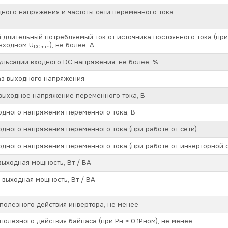
ного напряжения и частоты сети переменного тока
длительный потребляемый ток от источника постоянного тока (пр
входном U
), не более, А
DCmin
льсации входного DC напряжения, не более, %
аз выходного напряжения
выходное напряжение переменного тока, В
одного напряжения переменного тока, В
дного напряжения переменного тока (при работе от сети)
дного напряжения переменного тока (при работе от инверторной 
ыходная мощность, Вт / ВА
выходная мощность, Вт / ВА
олезного действия инвертора, не менее
олезного действия байпаса (при Pн ≥ 0.1Pном), не менее