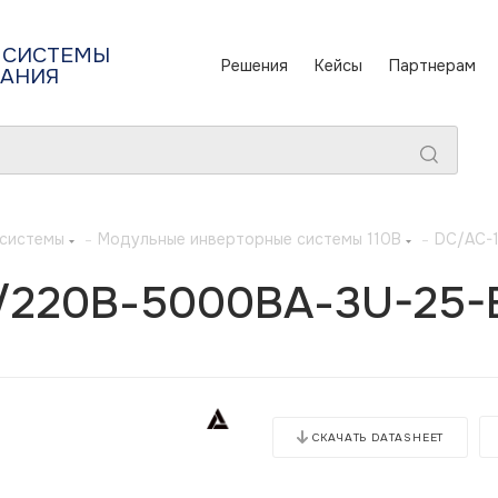
 СИСТЕМЫ
Решения
Кейсы
Партнерам
ТАНИЯ
 системы
-
Модульные инверторные системы 110В
-
DC/AC-
/220В-5000ВА-3U-25-B
СКАЧАТЬ DATASHEET