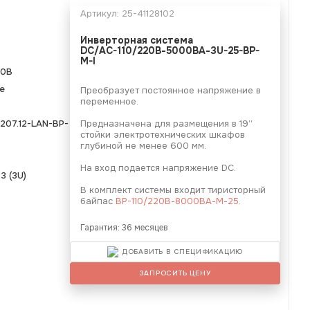
Артикул:
25-41128102
Инверторная система
DC/AC-110/220В-5000ВА-3U-25-BP-
В
M-I
20В
е
Преобразует постоянное напряжение в
переменное.
207.12-LAN-BP-
Предназначена для размещения в 19’’
стойки электротехнических шкафов
глубиной не менее 600 мм.
На вход подается напряжение DC.
3 (3U)
В комплект системы входит тиристорный
байпас
BP-110/220В-8000ВА-М-25.
Гарантия: 36 месяцев
ДОБАВИТЬ В СПЕЦИФИКАЦИЮ
ЗАПРОСИТЬ ЦЕНУ