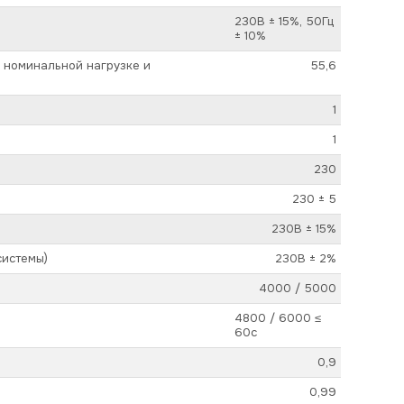
230В ± 15%, 50Гц
± 10%
и номинальной нагрузке и
55,6
1
1
230
230 ± 5
230В ± 15%
системы)
230В ± 2%
4000 / 5000
4800 / 6000 ≤
60с
0,9
0,99