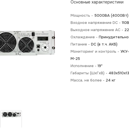
Основные характеристики
Мощность -
5000BA (4000Вт)
Входное напряжение DC -
110
Выходное напряжение AC -
2
Охлаждение -
Принудительно
Питание -
DC (в т.ч. АКБ)
Мониторинг и контроль -
УКУ-
M-25
Исполнение -
19"
Габариты (ШхГхВ) -
483х510х13
Масса, не более -
24 кг