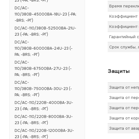
23 (-РА; -BRS; -РГ)
Время переклю
DC/AC-
110/380В-45000ВА-18U-23 (-РА;
Коэффициент а
-BRS; -РГ)
Коэффициент 
DC/AC-110/380В-52500ВА-21U-
23 (-РА; -BRS; -РГ)
Гарантийный с
DC/AC-
Срок службы, 
110/380В-60000ВА-24U-23 (-
РА; -BRS; -РГ)
DC/AC-
110/380В-67500ВА-27U-23 (-
Защиты
РА; -BRS; -РГ)
DC/AC-
Защита от не
110/380В-75000ВА-30U-23 (-
РА; -BRS; -РГ)
Защита от пер
DC/AC-110/220B-4000BA-3U-
Защита от пер
23 (-РА; -BRS; -РГ)
DC/AC-110/220B-8000BA-3U-
Защита от кор
23 (-РА; -BRS; -РГ)
Защита от ав
DC/AC-110/220B-12000BA-3U-
23 (-РА; -BRS; -РГ)