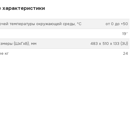
 характеристики
очей температуры окружающей среды, ºС
от 0 до +50
19”
змеры (ШхГхВ), мм
483 х 510 х 133 (3U)
ее кг
24