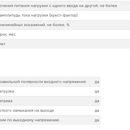
чения питания нагрузки с одного ввода на другой, не более
мплитуды тока нагрузки (крест-фактор)
нелинейных искажений, не более, %
рок, мес
лет
правильной полярности входного напряжения
да
егрузки
да
егрева
да
откого замыкания на выходе
да
арии по выходному напряжению
да