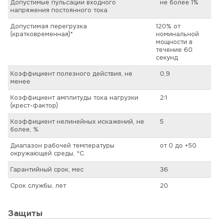
Допустимые пульсации входного
не более 1%
напряжения постоянного тока
Допустимая перегрузка
120% от
(кратковременная)*
номинальной
мощности в
течение 60
секунд
Коэффициент полезного действия, не
0,9
менее
Коэффициент амплитуды тока нагрузки
2:1
(крест-фактор)
Коэффициент нелинейных искажений, не
5
более, %
Диапазон рабочей температуры
от 0 до +50
окружающей среды, ºС
Гарантийный срок, мес
36
Срок службы, лет
20
Защиты