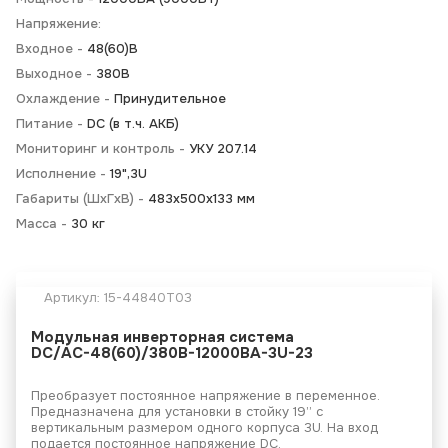
Напряжение:
Входное -
48(60)В
Выходное -
380В
Охлаждение -
Принудительное
Питание -
DC (в т.ч. АКБ)
Мониторинг и контроль -
УКУ 207.14
Исполнение -
19",3U
Габариты (ШхГхВ) -
483х500х133 мм
Масса -
30 кг
Артикул:
15-44840T03
Модульная инверторная система
DC/AC-48(60)/380B-12000BA-3U-23
Преобразует постоянное напряжение в переменное.
Предназначена для установки в стойку 19” с
вертикальным размером одного корпуса 3U. На вход
подается постоянное напряжение DC.