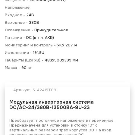
Напряжение:
Входное -
24В
Выходное -
380В
Охлаждение -
Принудительное
Питание -
DC (в т.ч. АКБ)
Мониторинг и контроль -
УКУ 207.14
Исполнение -
19",9U
Габариты (ШхГхВ) -
483х500х399 мм
Масса -
90 кг
Артикул:
15-42415T09
Модульная инверторная система
DC/AC-24/380B-13500BA-9U-23
Преобразует постоянное напряжение в переменное.
Предназначена для установки в стойку 19” с
вертикальным размером трех корпусов 9U. На вход
подается постоянное напряжение DC.