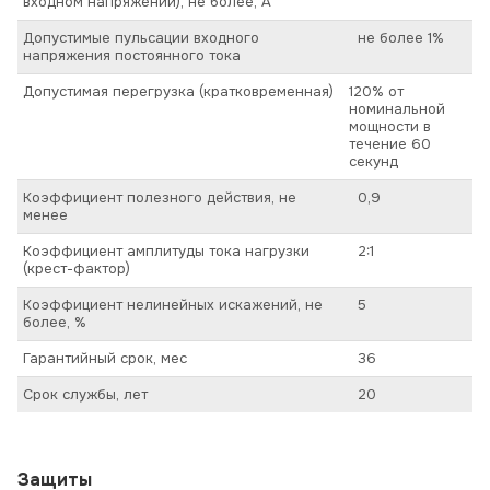
входном напряжении), не более, А
Допустимые пульсации входного
не более 1%
напряжения постоянного тока
Допустимая перегрузка (кратковременная)
120% от
номинальной
мощности в
течение 60
секунд
Коэффициент полезного действия, не
0,9
менее
Коэффициент амплитуды тока нагрузки
2:1
(крест-фактор)
Коэффициент нелинейных искажений, не
5
более, %
Гарантийный срок, мес
36
Срок службы, лет
20
Защиты