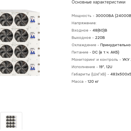
Основные характеристики
Мощность -
30000BA (24000В
Напряжение:
Входное -
48(60)В
Выходное -
220В
Охлаждение -
Принудительно
Питание -
DC (в т.ч. АКБ)
Мониторинг и контроль -
УКУ 
Исполнение -
19", 12U
Габариты (ШхГхВ) -
483х500х
Масса -
120 кг