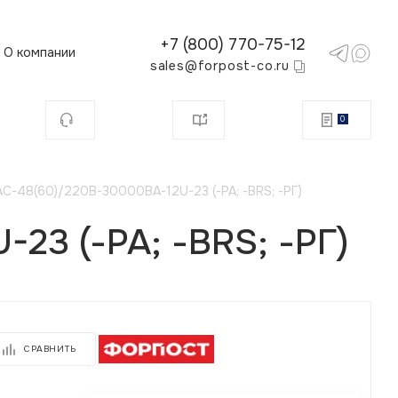
+7 (800) 770-75-12
О компании
sales@forpost-co.ru
0
C-48(60)/220B-30000BA-12U-23 (-РА; -BRS; -РГ)
23 (-РА; -BRS; -РГ)
СРАВНИТЬ