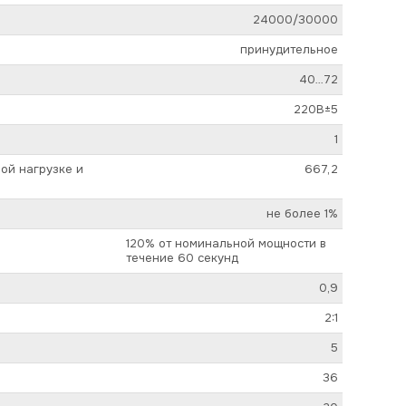
24000/30000
принудительное
40…72
220В±5
1
ой нагрузке и
667,2
не более 1%
120% от номинальной мощности в
течение 60 секунд
0,9
2:1
5
36