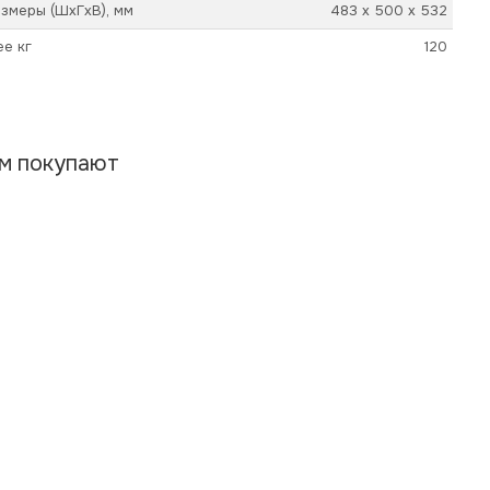
змеры (ШхГхВ), мм
483 х 500 х 532
ее кг
120
ом покупают