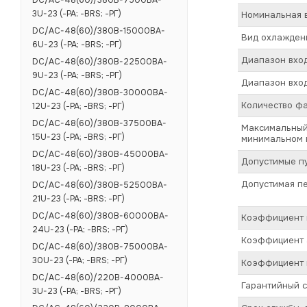
DC/AC-48(60)/380B-7500BA-
3U-23 (-РА; -BRS; -РГ)
Номинальная в
DC/AC-48(60)/380B-15000BA-
Вид охлажден
6U-23 (-РА; -BRS; -РГ)
Диапазон вход
DC/AC-48(60)/380B-22500BA-
9U-23 (-РА; -BRS; -РГ)
Диапазон вход
DC/AC-48(60)/380B-30000BA-
Количество ф
12U-23 (-РА; -BRS; -РГ)
DC/AC-48(60)/380B-37500BA-
Максимальный 
15U-23 (-РА; -BRS; -РГ)
минимальном в
DC/AC-48(60)/380B-45000BA-
Допустимые пу
18U-23 (-РА; -BRS; -РГ)
Допустимая пе
DC/AC-48(60)/380B-52500BA-
21U-23 (-РА; -BRS; -РГ)
DC/AC-48(60)/380B-60000BA-
Коэффициент п
24U-23 (-РА; -BRS; -РГ)
Коэффициент а
DC/AC-48(60)/380B-75000BA-
30U-23 (-РА; -BRS; -РГ)
Коэффициент 
DC/AC-48(60)/220B-4000BA-
Гарантийный с
3U-23 (-РА; -BRS; -РГ)