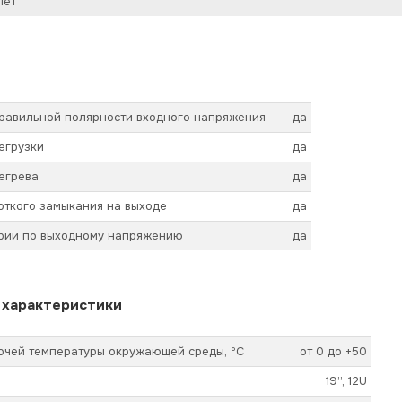
лет
правильной полярности входного напряжения
да
егрузки
да
егрева
да
откого замыкания на выходе
да
арии по выходному напряжению
да
 характеристики
очей температуры окружающей среды, ºС
от 0 до +50
19’’, 12U