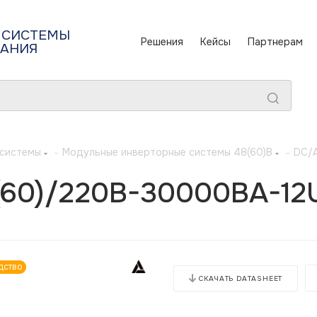
 СИСТЕМЫ
Решения
Кейсы
Партнерам
ТАНИЯ
 системы
-
Модульные инверторные системы 48(60)В
-
DC/A
0)/220B-30000BA-12U-
дство
СКАЧАТЬ DATASHEET