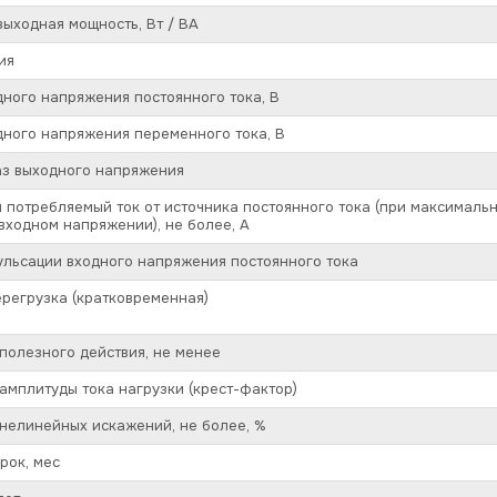
ыходная мощность, Вт / ВА
ия
ного напряжения постоянного тока, В
ного напряжения переменного тока, В
аз выходного напряжения
потребляемый ток от источника постоянного тока (при максимальн
ходном напряжении), не более, А
льсации входного напряжения постоянного тока
регрузка (кратковременная)
олезного действия, не менее
мплитуды тока нагрузки (крест-фактор)
нелинейных искажений, не более, %
рок, мес