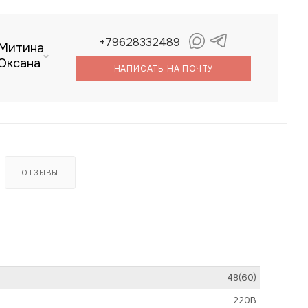
+79628332489
Митина
Оксана
НАПИСАТЬ НА ПОЧТУ
ОТЗЫВЫ
48(60)
220В