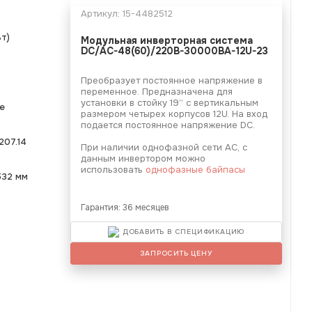
Артикул:
15-4482512
т)
Модульная инверторная система
DC/AC-48(60)/220B-30000BA-12U-23
Преобразует постоянное напряжение в
переменное. Предназначена для
установки в стойку 19” с вертикальным
е
размером четырех корпусов 12U. На вход
подается постоянное напряжение DC.
207.14
При наличии однофазной сети АС, с
данным инвертором можно
использовать
однофазные байпасы
532 мм
Гарантия: 36 месяцев
ДОБАВИТЬ В СПЕЦИФИКАЦИЮ
ЗАПРОСИТЬ ЦЕНУ