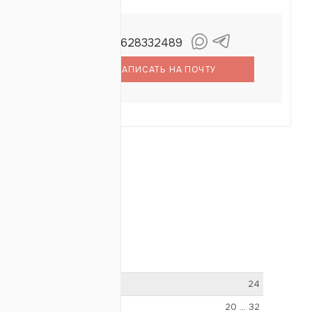
+79628332489
Митина
Оксана
НАПИСАТЬ НА ПОЧТУ
ОТЗЫВЫ
24
20 … 32