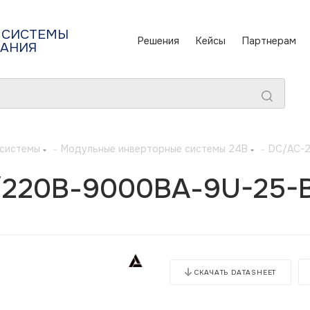
 СИСТЕМЫ
Решения
Кейсы
Партнерам
ТАНИЯ
 системы
-
Модульные инверторные системы 24В
-
DC/AC-2
/220В-9000ВА-9U-25-
СКАЧАТЬ DATASHEET