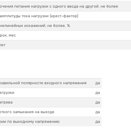
чения питания нагрузки с одного ввода на другой, не более
мплитуды тока нагрузки (крест-фактор)
нелинейных искажений, не более, %
рок, мес
лет
правильной полярности входного напряжения
да
егрузки
да
егрева
да
откого замыкания на выходе
да
арии по выходному напряжению
да