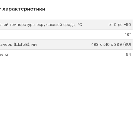
 характеристики
очей температуры окружающей среды, ºС
от 0 до +50
19”
змеры (ШхГхВ), мм
483 х 510 х 399 (9U)
ее кг
64