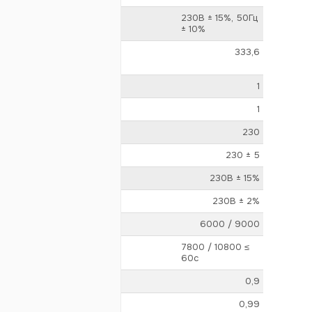
230В ± 15%, 50Гц
± 10%
и номинальной нагрузке и
333,6
1
1
230
230 ± 5
230В ± 15%
системы)
230В ± 2%
6000 / 9000
7800 / 10800 ≤
60с
0,9
0,99