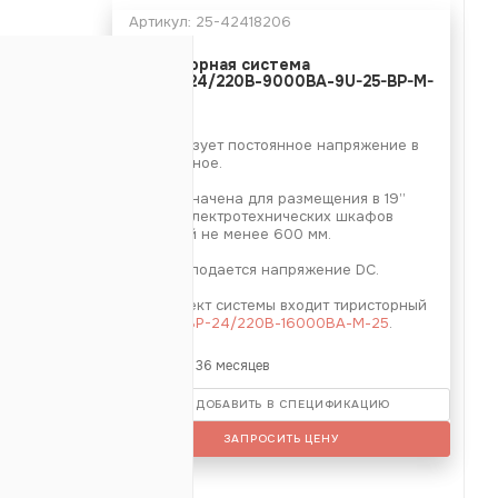
Артикул:
25-42418206
Инверторная система
DC/AC-24/220В-9000ВА-9U-25-BP-M-
В
D
20В
е
Преобразует постоянное напряжение в
переменное.
207.14-D-
Предназначена для размещения в 19’’
стойки электротехнических шкафов
глубиной не менее 600 мм.
На вход подается напряжение DC.
9 (9U)
В комплект системы входит тиристорный
байпас
BP-24/220В-16000ВА-М-25
.
Гарантия: 36 месяцев
ДОБАВИТЬ В СПЕЦИФИКАЦИЮ
ЗАПРОСИТЬ ЦЕНУ