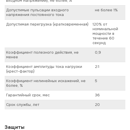
входном напряжении), не более, А
Допустимые пульсации входного
не более 1%
напряжения постоянного тока
Допустимая перегрузка (кратковременная)
120% от
номинальной
мощности в
течение 60
секунд
Коэффициент полезного действия, не
0,9
менее
Коэффициент амплитуды тока нагрузки
2:1
(крест-фактор)
Коэффициент нелинейных искажений, не
5
более, %
Гарантийный срок, мес
36
Срок службы, лет
20
Защиты