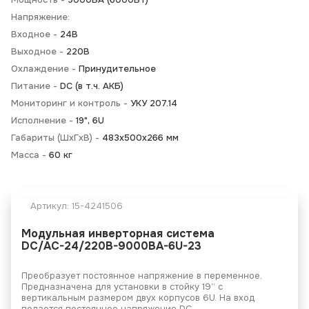
Напряжение:
Входное -
24В
Выходное -
220В
Охлаждение -
Принудительное
Питание -
DC (в т.ч. АКБ)
Мониторинг и контроль -
УКУ 207.14
Исполнение -
19", 6U
Габариты (ШхГхВ) -
483х500х266 мм
Масса -
60 кг
Артикул:
15-4241506
Модульная инверторная система
DC/AC-24/220B-9000BA-6U-23
Преобразует постоянное напряжение в переменное.
Предназначена для установки в стойку 19” с
вертикальным размером двух корпусов 6U. На вход
подается постоянное напряжение DC.