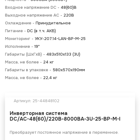
Входное напряжение DC -
48(60)В
Выходное напряжение AC -
220В
Охлаждение -
Принудительное
Питание -
DC (в т.ч. АКБ)
Мониторинг -
УКУ-207.14-LAN-BP-M-25
Исполнение -
19"
Габариты (ШхГхВ) -
483х510х133 (3U)
Масса, не более -
24 кг
Габариты в упаковке -
580х570х190мм
Масса, не более -
22,4 кг
Артикул:
25-44848102
Инверторная система
DC/AC-48(60)/220В-8000ВА-3U-25-BP-M-I
Преобразует постоянное напряжение в переменное.