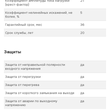
Коэффициент амплитуды тока нагрузки
2:1
(крест-фактор)
Коэффициент нелинейных искажений, не
5
более, %
Гарантийный срок, мес
36
Срок службы, лет
20
Защиты
Защита от неправильной полярности
да
входного напряжения
Защита от перегрузки
да
Защита от перегрева
да
Защита от короткого замыкания на выходе
да
Защита от аварии по выходному
да
напряжению