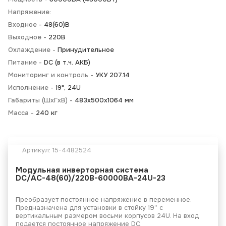
Напряжение:
Входное -
48(60)В
Выходное -
220В
Охлаждение -
Принудительное
Питание -
DC (в т.ч. АКБ)
Мониторинг и контроль -
УКУ 207.14
Исполнение -
19", 24U
Габариты (ШхГхВ) -
483х500х1064 мм
Масса -
240 кг
Артикул:
15-4482524
Модульная инверторная система
DC/AC-48(60)/220B-60000BA-24U-23
Преобразует постоянное напряжение в переменное.
Предназначена для установки в стойку 19” с
вертикальным размером восьми корпусов 24U. На вход
подается постоянное напряжение DC.