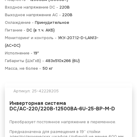
Входное напряжение DC -
220В
Выходное напряжение AC -
220В
Охлаждение -
Принудительное
Питание -
DC (в т.ч. АКБ)
Мониторинг и контроль -
УКУ-207.12-D-LAN13-
(AC+DC)
Исполнение -
19"
Габариты (ШхГхВ) -
483х510х266 (6U)
Масса, не более -
50 кг
Артикул:
25-42228205
Инверторная система
DC/AC-220/220В-12500ВА-6U-25-BP-M-D
Преобразует постоянное напряжение в переменное.
Предназначена для размещения в 19’’ стойки
электротехнических шкафов глубиной не менее 600 мм.