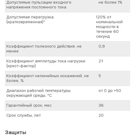
Допустимые пульсации входного
не более 1%
напряжения постоянного тока
Допустимая перегрузка
120% от
(кратковременная)*
номинальной
мощности в
течение 60
секунд
Коэффициент полезного действия, не
0,9
менее
Коэффициент амплитуды тока нагрузки
2:1
(крест-фактор)
Коэффициент нелинейных искажений, не
5
более, %
Диапазон рабочей температуры
от 0 до +50
окружающей среды, ºС
Гарантийный срок, мес
36
Срок службы, лет
20
Защиты