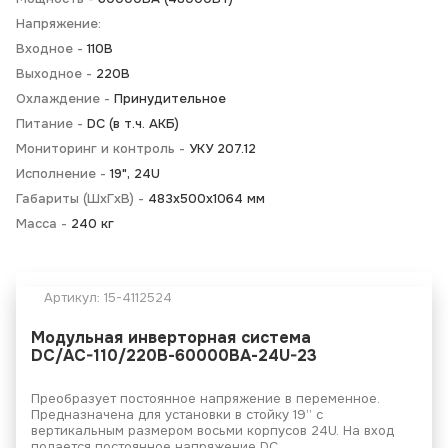
Напряжение:
Входное -
110В
Выходное -
220В
Охлаждение -
Принудительное
Питание -
DC (в т.ч. АКБ)
Мониторинг и контроль -
УКУ 207.12
Исполнение -
19", 24U
Габариты (ШхГхВ) -
483х500х1064 мм
Масса -
240 кг
Артикул:
15-4112524
Модульная инверторная система
DC/AC-110/220В-60000ВА-24U-23
Преобразует постоянное напряжение в переменное.
Предназначена для установки в стойку 19” с
вертикальным размером восьми корпусов 24U. На вход
подается постоянное напряжение DC.