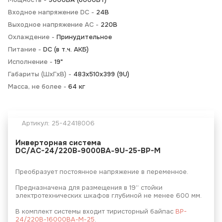
Входное напряжение DC -
24В
Выходное напряжение AC -
220В
Охлаждение -
Принудительное
Питание -
DC (в т.ч. АКБ)
Исполнение -
19"
Габариты (ШхГхВ) -
483х510х399 (9U)
Масса, не более -
64 кг
Артикул:
25-42418006
Инверторная система
DC/AC-24/220В-9000ВА-9U-25-BP-M
Преобразует постоянное напряжение в переменное.
Предназначена для размещения в 19’’ стойки
электротехнических шкафов глубиной не менее 600 мм.
В комплект системы входит тиристорный байпас
BP-
24/220В-16000ВА-М-25
.