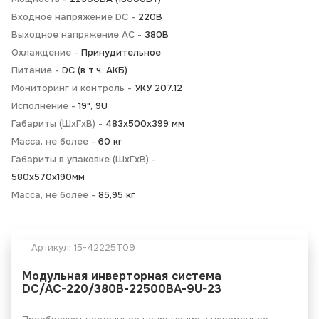
Входное напряжение DC -
220В
Выходное напряжение AC -
380В
Охлаждение -
Принудительное
Питание -
DC (в т.ч. АКБ)
Мониторинг и контроль -
УКУ 207.12
Исполнение -
19", 9U
Габариты (ШхГхВ) -
483х500х399 мм
Масса, не более -
60 кг
Габариты в упаковке (ШхГхВ) -
580х570х190мм
Масса, не более -
85,95 кг
Артикул:
15-42225T09
Модульная инверторная система
DC/AC-220/380В-22500ВА-9U-23