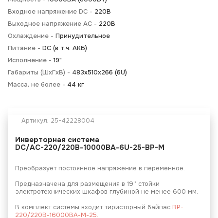
Входное напряжение DC -
220В
Выходное напряжение AC -
220В
Охлаждение -
Принудительное
Питание -
DC (в т.ч. АКБ)
Исполнение -
19"
Габариты (ШхГхВ) -
483х510х266 (6U)
Масса, не более -
44 кг
Артикул:
25-42228004
Инверторная система
DC/AC-220/220В-10000ВА-6U-25-BP-M
Преобразует постоянное напряжение в переменное.
Предназначена для размещения в 19’’ стойки
электротехнических шкафов глубиной не менее 600 мм.
В комплект системы входит тиристорный байпас
BP-
220/220В-16000ВА-М-25.