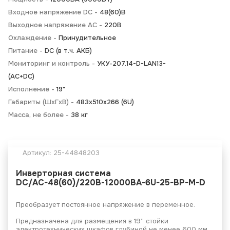
Входное напряжение DC -
48(60)В
Выходное напряжение AC -
220В
Охлаждение -
Принудительное
Питание -
DC (в т.ч. АКБ)
Мониторинг и контроль -
УКУ-207.14-D-LAN13-
(AC+DC)
Исполнение -
19"
Габариты (ШхГхВ) -
483х510х266 (6U)
Масса, не более -
38 кг
Артикул:
25-44848203
Инверторная система
DC/AC-48(60)/220В-12000ВА-6U-25-BP-M-D
Преобразует постоянное напряжение в переменное.
Предназначена для размещения в 19’’ стойки
электротехнических шкафов глубиной не менее 600 мм.