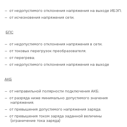
от недопустимого отклонения напряжения на выходе ИБЭП;
от исчезновения напряжения сети;
БПС
от недопустимого отклонения напряжения в сети;
от токовых перегрузок преобразователя;
от перегрева;
от недопустимого отклонения напряжения на выходе
АКБ
от неправильной полярности подключения АКБ;
от разряда ниже минимально допустимого значения
напряжения;
от превышения допустимого напряжения заряда;
от превышения током заряда заданной величины
(ограничение тока заряда)