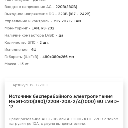
Входное напряжение AC -
220В(380В)
Выходное напряжение DC -
220В (187 - 242В)
Управление и контроль -
УКУ 207.12 LAN
Мониторинг -
LAN, RS-232
Наличие контактора LVBD -
да
Количество БПС -
2 шт.
Исполнение -
6U
Габариты (ШхГхВ) -
480х380х266 мм
Масса -
15 кг
Артикул:
15-32201.1L
Источник бесперебойного электропитания
ИБЭП-220(380)/220В-20А-2/4(1000) 6U LVBD-
17
Преобразование АС 220В или AC 380В в DC 220В с током
нагрузки до 10А, с двумя выпрямителями.