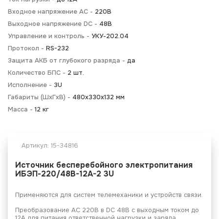
Входное напряжение AC -
220В
Выходное напряжение DC -
48В
Управление и контроль -
УКУ-202.04
Протокол -
RS-232
Защита АКБ от глубокого разряда -
да
Количество БПС -
2 шт.
Исполнение -
3U
Габариты (ШхГхВ) -
480х330х132 мм
Масса -
12 кг
Артикул:
15-34816
Источник бесперебойного электропитания
ИБЭП-220/48B-12A-2 3U
Применяются для систем телемеханики и устройств связи.
Преобразование АС 220В в DC 48В с выходным током до
12А для питания ответственной нагрузки и заряда