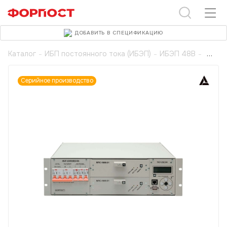
ДОБАВИТЬ В СПЕЦИФИКАЦИЮ
Каталог
-
ИБП постоянного тока (ИБЭП)
-
ИБЭП 48В
-
Серийное производство