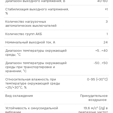
Диапазон выходного напряжения, В
40-60
Стабилизация выходного напряжения,
±1
%
Количество нагрузочных
3
автоматических выключателей
Количество групп АКБ
1
Номинальный выходной ток, А
24
Диапазон температуры окружающей
+5...+40
среды, °С
Диапазон температуры окружающей
-50...+50
среды при транспортировке и
хранении, °С
Относительная влажность при
0-95 (+30°С)
температуре окружающей среды
+25/+30°С, %
Вид охлаждения
Принудительное
воздушное
Устойчивость к синусоидальной
19,6 м/с² (2g) в
вибрации
диапазоне частот