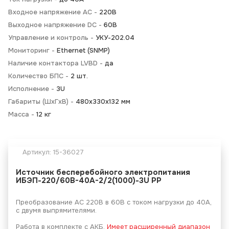
Входное напряжение AC -
220В
Выходное напряжение DC -
60В
Управление и контроль -
УКУ-202.04
Мониторинг -
Ethernet (SNMP)
Наличие контактора LVBD -
да
Количество БПС -
2 шт.
Исполнение -
3U
Габариты (ШхГхВ) -
480х330х132 мм
Масса -
12 кг
Артикул:
15-36027
Источник бесперебойного электропитания
ИБЭП-220/60B-40A-2/2(1000)-3U РР
Преобразование АС 220В в 60В с током нагрузки до 40А,
с двумя выпрямителями.
Работа в комплекте с АКБ.
Имеет расширенный диапазон