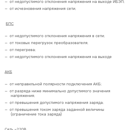
от недопустимого отклонения напряжения на выходе ИБЭП;
от исчезновения напряжения сети;
БПС
от недопустимого отклонения напряжения в сети;
от токовых перегрузок преобразователя;
от перегрева;
от недопустимого отклонения напряжения на выходе
АКБ
от неправильной полярности подключения АКБ;
от разряда ниже минимально допустимого значения
напряжения;
от превышения допустимого напряжения заряда;
от превышения током заряда заданной величины
(ограничение тока заряда)
Сеть ~220В