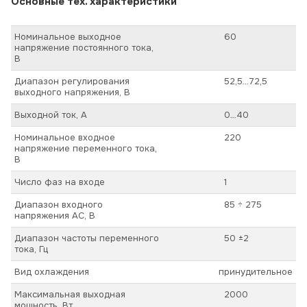
Основные тех. характеристики
Номинальное выходное
60
напряжение постоянного тока,
В
Диапазон регулирования
52,5…72,5
выходного напряжения, В
Выходной ток, А
0…40
Номинальное входное
220
напряжение переменного тока,
В
Число фаз на входе
1
Диапазон входного
85 ÷ 275
напряжения AC, В
Диапазон частоты переменного
50 ±2
тока, Гц
Вид охлаждения
принудительное
Максимальная выходная
2000
мощность, Вт