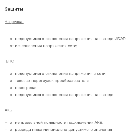
Защиты
Нагрузка
от недопустимого отклонения напряжения на выходе ИБЭП;
от исчезновения напряжения сети;
БПС
от недопустимого отклонения напряжения в сети;
от токовых перегрузок преобразователя;
от перегрева;
от недопустимого отклонения напряжения на выходе
АКБ
от неправильной полярности подключения АКБ;
от разряда ниже минимально допустимого значения