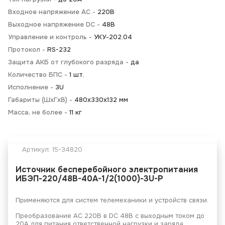
Входное напряжение AC -
220В
Выходное напряжение DC -
48В
Управление и контроль -
УКУ-202.04
Протокол -
RS-232
Защита АКБ от глубокого разряда -
да
Количество БПС -
1 шт.
Исполнение -
3U
Габариты (ШхГхВ) -
480х330х132 мм
Масса, не более -
11 кг
Артикул:
15-34820
Источник бесперебойного электропитания
ИБЭП-220/48B-40A-1/2(1000)-3U-Р
Применяются для систем телемеханики и устройств связи.
Преобразование АС 220В в DC 48В с выходным током до
20А для питания ответственной нагрузки и заряда