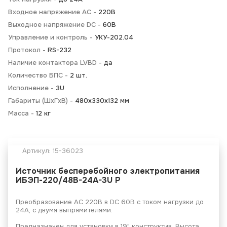
Входное напряжение AC -
220В
Выходное напряжение DC -
60В
Управление и контроль -
УКУ-202.04
Протокол -
RS-232
Наличие контактора LVBD -
да
Количество БПС -
2 шт.
Исполнение -
3U
Габариты (ШхГхВ) -
480х330х132 мм
Масса -
12 кг
Артикул:
15-36023
Источник бесперебойного электропитания
ИБЭП-220/48B-24A-3U Р
Преобразование АС 220В в DC 60В с током нагрузки до
24А, с двумя выпрямителями.
Предназначен для установки в 19" конструктив. Высота