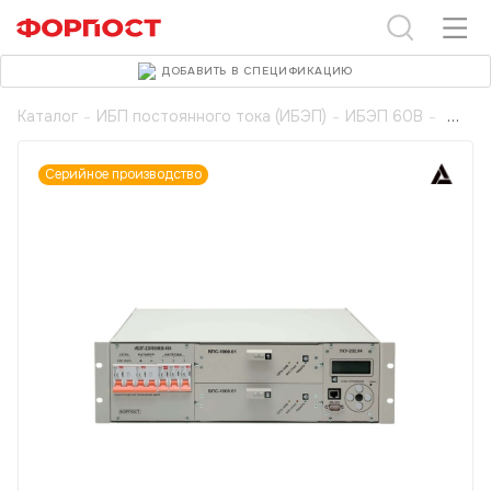
ДОБАВИТЬ В СПЕЦИФИКАЦИЮ
Каталог
-
ИБП постоянного тока (ИБЭП)
-
ИБЭП 60В
-
Серийное производство