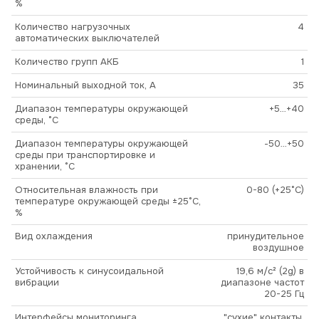
%
Количество нагрузочных
4
автоматических выключателей
Количество групп АКБ
1
Номинальный выходной ток, А
35
Диапазон температуры окружающей
+5…+40
среды, °С
Диапазон температуры окружающей
-50…+50
среды при транспортировке и
хранении, °С
Относительная влажность при
0-80 (+25°С)
температуре окружающей среды ±25°С,
%
Вид охлаждения
принудительное
воздушное
Устойчивость к синусоидальной
19,6 м/с² (2g) в
вибрации
диапазоне частот
20-25 Гц
Интерфейсы мониторинга
"сухие" контакты,