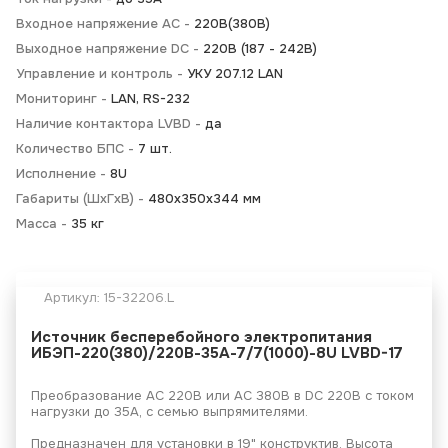
Входное напряжение AC -
220В(380В)
Выходное напряжение DC -
220В (187 - 242В)
Управление и контроль -
УКУ 207.12 LAN
Мониторинг -
LAN, RS-232
Наличие контактора LVBD -
да
Количество БПС -
7 шт.
Исполнение -
8U
Габариты (ШхГхВ) -
480х350х344 мм
Масса -
35 кг
Артикул:
15-32206.L
Источник бесперебойного электропитания
ИБЭП-220(380)/220В-35А-7/7(1000)-8U LVBD-17
Преобразование АС 220В или AC 380В в DC 220В с током
нагрузки до 35А, с семью выпрямителями.
Предназначен для установки в 19" конструктив. Высота