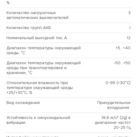
%
Количество нагрузочных
3
автоматических выключателей
Количество групп АКБ
1
Номинальный выходной ток, А
12
Диапазон температуры окружающей
+5...+40
среды, °С
Диапазон температуры окружающей
-50...+50
среды при транспортировке и
хранении, °С
Относительная влажность при
0-95 (+30°С)
температуре окружающей среды
+25/+30°С, %
Вид охлаждения
Принудительное
воздушное
Устойчивость к синусоидальной
19,6 м/с² (2g) в
вибрации
диапазоне частот
20-25 Гц