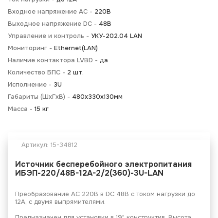
Входное напряжение AC -
220В
Выходное напряжение DC -
48В
Управление и контроль -
УКУ-202.04 LAN
Мониторинг -
Ethernet(LAN)
Наличие контактора LVBD -
да
Количество БПС -
2 шт.
Исполнение -
3U
Габариты (ШхГхВ) -
480х330х130мм
Масса -
15 кг
Артикул:
15-34812
Источник бесперебойного электропитания
ИБЭП-220/48B-12A-2/2(360)-3U-LAN
Преобразование АС 220В в DC 48В с током нагрузки до
12А, с двумя выпрямителями.
Предназначен для установки в 19" конструктив. Высота