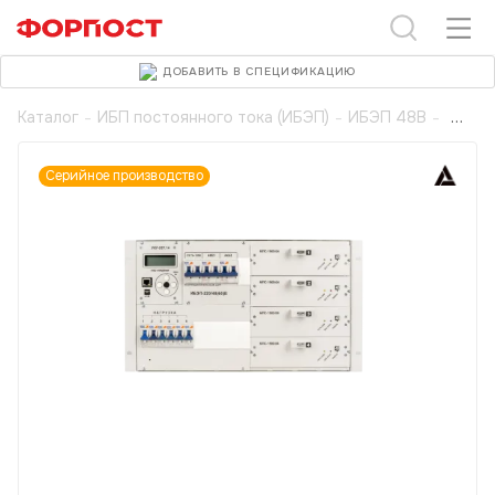
ДОБАВИТЬ В СПЕЦИФИКАЦИЮ
Каталог
-
ИБП постоянного тока (ИБЭП)
-
ИБЭП 48В
-
Серийное производство