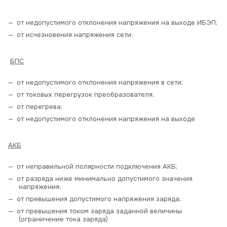
от недопустимого отклонения напряжения на выходе ИБЭП;
от исчезновения напряжения сети;
БПС
от недопустимого отклонения напряжения в сети;
от токовых перегрузок преобразователя;
от перегрева;
от недопустимого отклонения напряжения на выходе
АКБ
от неправильной полярности подключения АКБ;
от разряда ниже минимально допустимого значения
напряжения;
от превышения допустимого напряжения заряда;
от превышения током заряда заданной величины
(ограничение тока заряда)