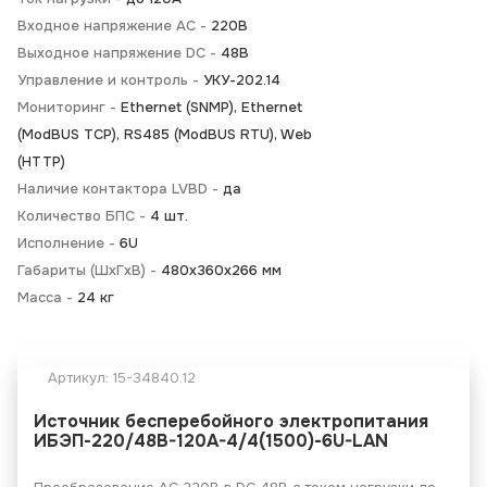
Входное напряжение AC -
220В
Выходное напряжение DC -
48В
Управление и контроль -
УКУ-202.14
Мониторинг -
Ethernet (SNMP), Ethernet
(ModBUS TCP), RS485 (ModBUS RTU), Web
(HTTP)
Наличие контактора LVBD -
да
Количество БПС -
4 шт.
Исполнение -
6U
Габариты (ШхГхВ) -
480х360х266 мм
Масса -
24 кг
Артикул:
15-34840.12
Источник бесперебойного электропитания
ИБЭП-220/48B-120A-4/4(1500)-6U-LAN